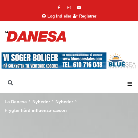
Log Ind
eller
Registrer
La Danesa
Nyheder
Nyheder
Frygter hård influenza-sæson