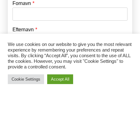
Fornavn
E-mail
*
Efternavn
Adgangskode
*
We use cookies on our website to give you the most relevant
experience by remembering your preferences and repeat
Husk mig
E-mail
*
visits. By clicking “Accept All”, you consent to the use of ALL
the cookies. However, you may visit "Cookie Settings" to
provide a controlled consent.
Cookie Settings
Accept All
Adgangskode
*
Gentag Adgangskode
*
Jeg accepterer Norrbom Marketings
handels- og
abonnementsvilkår
*