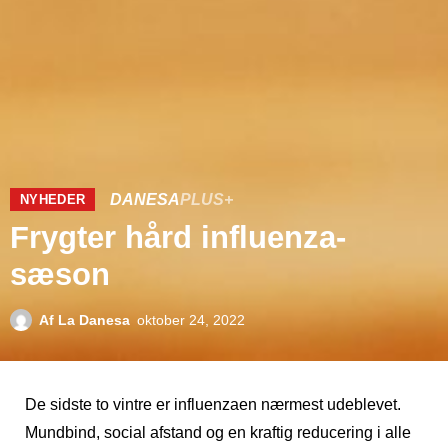
DANESA
PLUS+
NYHEDER
Frygter hård influenza-
sæson
Af
La Danesa
oktober 24, 2022
De sidste to vintre er influenzaen nærmest udeblevet.
Mundbind, social afstand og en kraftig reducering i alle