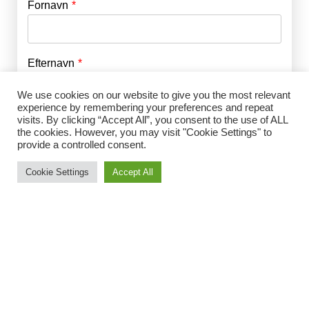
Fornavn
E-mail
*
Efternavn
Adgangskode
*
We use cookies on our website to give you the most relevant
experience by remembering your preferences and repeat
Husk mig
visits. By clicking “Accept All”, you consent to the use of ALL
E-mail
*
the cookies. However, you may visit "Cookie Settings" to
provide a controlled consent.
Cookie Settings
Accept All
Adgangskode
*
Gentag Adgangskode
*
Jeg accepterer Norrbom Marketings
handels- og
abonnementsvilkår
*