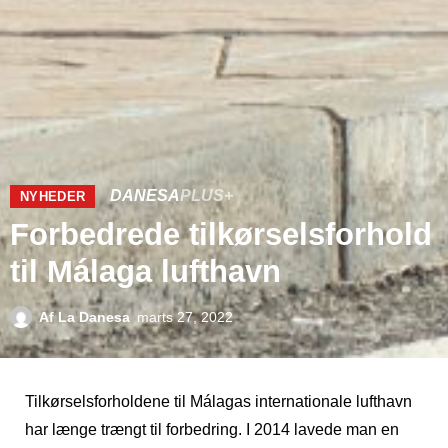
DANESA
PLUS+
NYHEDER
Forbedrede tilkørselsforhold
til Málaga lufthavn
Af
La Danesa
marts 27, 2022
Tilkørselsforholdene til Málagas internationale lufthavn
har længe trængt til forbedring. I 2014 lavede man en