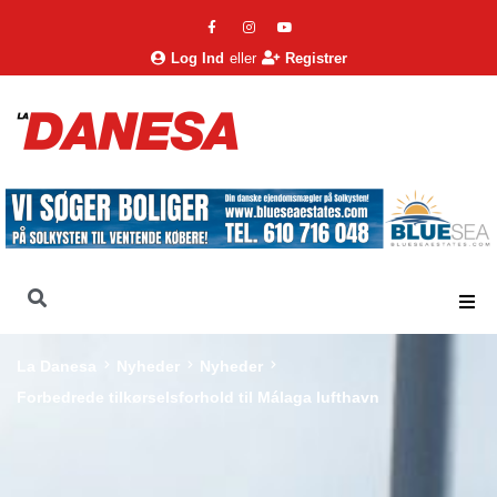
Log Ind
eller
Registrer
La Danesa
Nyheder
Nyheder
Forbedrede tilkørselsforhold til Málaga lufthavn