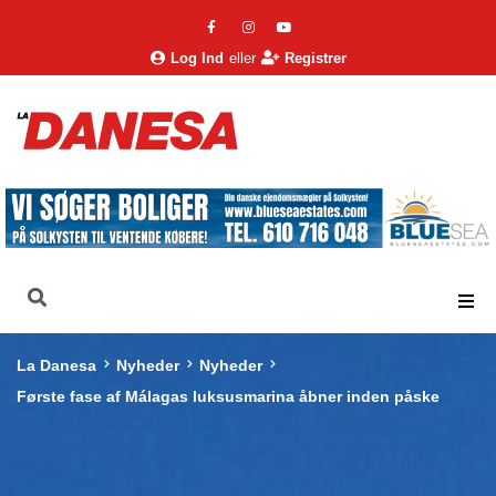
Log Ind
eller
Registrer
La Danesa
Nyheder
Nyheder
Første fase af Málagas luksusmarina åbner inden påske