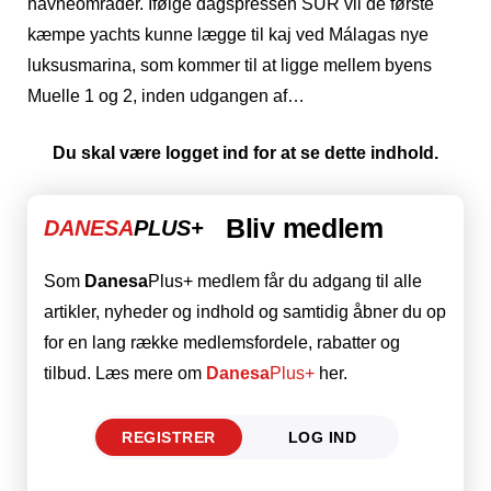
havneområder. Ifølge dagspressen SUR vil de første
kæmpe yachts kunne lægge til kaj ved Málagas nye
luksusmarina, som kommer til at ligge mellem byens
Muelle 1 og 2, inden udgangen af…
Du skal være logget ind for at se dette indhold.
Bliv medlem
DANESA
PLUS+
Som
Danesa
Plus+ medlem får du adgang til alle
artikler, nyheder og indhold og samtidig åbner du op
for en lang række medlemsfordele, rabatter og
tilbud. Læs mere om
Danesa
Plus+
her.
REGISTRER
LOG IND