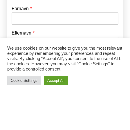
Fornavn
E-mail
*
Efternavn
Adgangskode
*
We use cookies on our website to give you the most relevant
experience by remembering your preferences and repeat
Husk mig
E-mail
*
visits. By clicking “Accept All”, you consent to the use of ALL
the cookies. However, you may visit "Cookie Settings" to
provide a controlled consent.
Cookie Settings
Accept All
Adgangskode
*
Gentag Adgangskode
*
Jeg accepterer Norrbom Marketings
handels- og