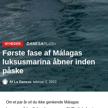
DANESA
PLUS+
NYHEDER
Første fase af Málagas
luksusmarina åbner inden
påske
Af
La Danesa
februar 2, 2022
Om et par år vil du ikke genkende Málagas