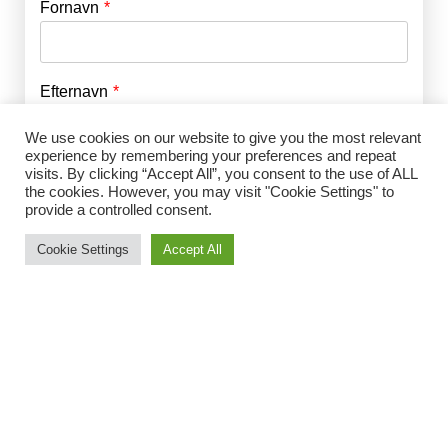
Fornavn
E-mail
*
Efternavn
Adgangskode
*
We use cookies on our website to give you the most relevant
experience by remembering your preferences and repeat
Husk mig
visits. By clicking “Accept All”, you consent to the use of ALL
E-mail
*
the cookies. However, you may visit "Cookie Settings" to
provide a controlled consent.
Cookie Settings
Accept All
Adgangskode
*
Gentag Adgangskode
*
Jeg accepterer Norrbom Marketings
handels- og
abonnementsvilkår
*