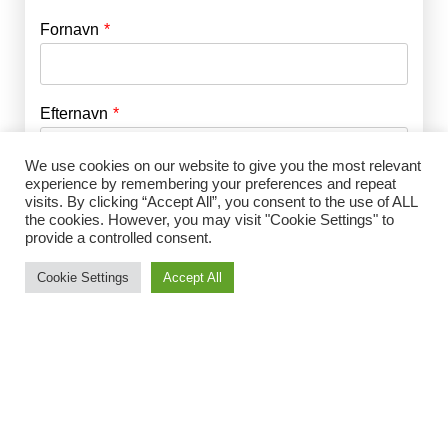
Fornavn
E-mail
*
Efternavn
Adgangskode
*
We use cookies on our website to give you the most relevant
experience by remembering your preferences and repeat
Husk mig
E-mail
*
visits. By clicking “Accept All”, you consent to the use of ALL
the cookies. However, you may visit "Cookie Settings" to
provide a controlled consent.
Cookie Settings
Accept All
Adgangskode
*
Gentag Adgangskode
*
Jeg accepterer Norrbom Marketings
handels- og