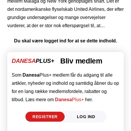
mellem Málaga og New York genoptages snart. Det er
det nordamerikanske flyselskab United Airlines, der efter
grundige undersøgelser og mange overvejelser
vurderer, at der er stor nok efterspørgsel til, at…
Du skal være logget ind for at se dette indhold.
Bliv medlem
DANESA
PLUS+
Som
Danesa
Plus+ medlem får du adgang til alle
artikler, nyheder og indhold og samtidig åbner du op
for en lang række medlemsfordele, rabatter og
tilbud. Læs mere om
Danesa
Plus+
her.
REGISTRER
LOG IND