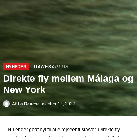
DANESA
PLUS+
NYHEDER
Direkte fly mellem Málaga og
New York
Af
La Danesa
oktober 12, 2022
Nu er der godt nyt til alle rejseentusiaster. Direkte fly