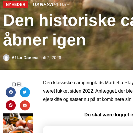
DANESA
PLUS+
NYHEDER
Den historiske 
åbner igen
Af
La Danesa
juli 7, 2026
Den klassiske campingplads Marbella Playa 
DEL
været lukket siden 2022. Anlægget, der blev
ejerskifte og satser nu på at kombinere sin
Du skal være logget in