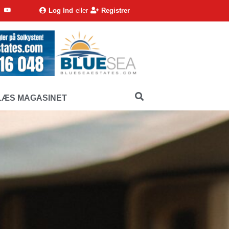
Log Ind
eller
Registrer
LÆS MAGASINET