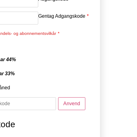
Gentag Adgangskode
*
ndels- og abonnementsvilkår
*
ar 44%
ar 33%
åned
tode