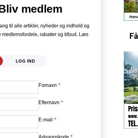
Bliv medlem
g til alle artikler, nyheder og indhold og
 medlemsfordele, rabatter og tilbud. Læs
LOG IND
Fornavn
E-mail
*
Efternavn
Adgangskode
*
E-mail
*
Adgangskode
*