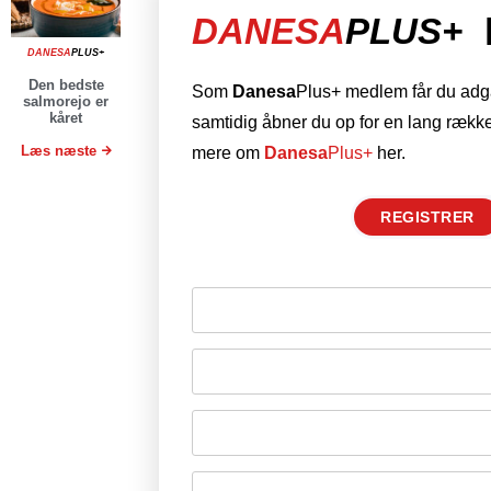
DANESA
PLUS+
DANESA
PLUS+
Den bedste
Som
Danesa
Plus+ medlem får du adgan
salmorejo er
kåret
samtidig åbner du op for en lang række
Læs næste
mere om
Danesa
Plus+
her.
REGISTRER
Husk mig