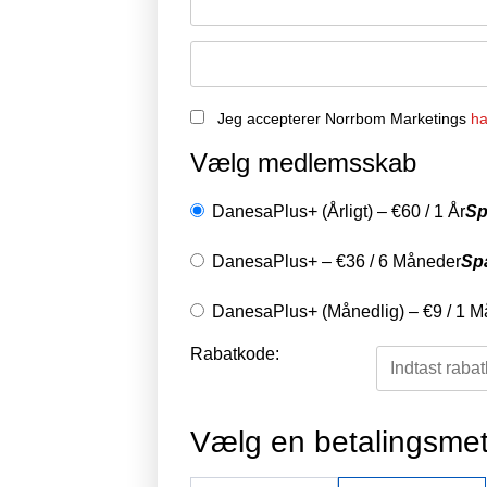
Jeg accepterer Norrbom Marketings
ha
Vælg medlemsskab
DanesaPlus+ (Årligt)
–
€
60
/
1 År
Sp
DanesaPlus+
–
€
36
/
6 Måneder
Sp
DanesaPlus+ (Månedlig)
–
€
9
/
1 M
Rabatkode:
Vælg en betalingsme