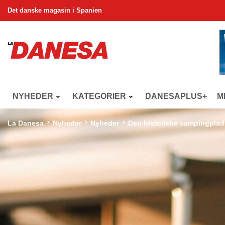
Det danske magasin i Spanien
NYHEDER
KATEGORIER
DANESAPLUS+
M
La Danesa
Nyheder
Nyheder
Den historiske campingplad