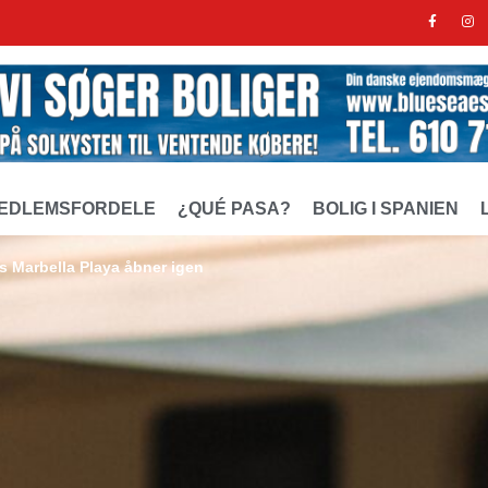
EDLEMSFORDELE
¿QUÉ PASA?
BOLIG I SPANIEN
s Marbella Playa åbner igen