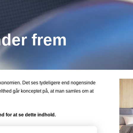
der frem
eøkonomien. Det ses tydeligere end nogensinde
nkelthed går konceptet på, at man samles om at
d for at se dette indhold.