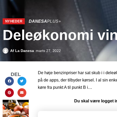
DANESA
PLUS+
NYHEDER
Deleøkonomi vin
Af
La Danesa
marts 27, 2022
De høje benzinpriser har sat skub i i del
DEL
på de apps, der tilbyder kørsel. I al sin e
køre fra punkt A til punkt B i…
Du skal være logget in