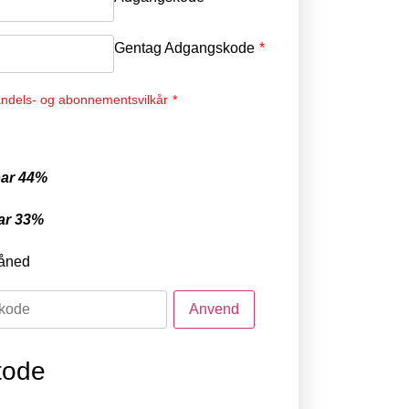
Gentag Adgangskode
*
ndels- og abonnementsvilkår
*
ar 44%
ar 33%
åned
tode