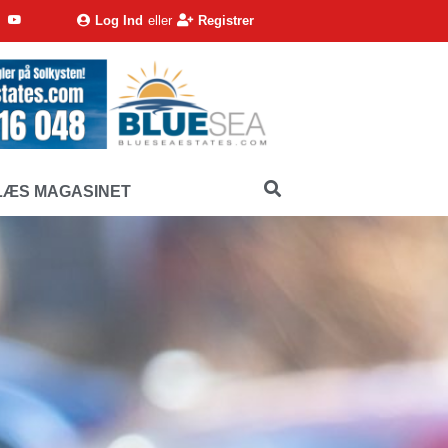
Log Ind
eller
Registrer
LÆS MAGASINET