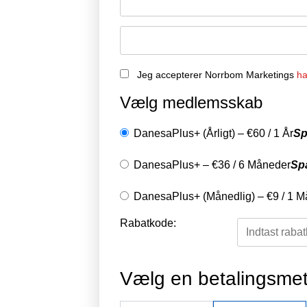
Jeg accepterer Norrbom Marketings
ha
Vælg medlemsskab
DanesaPlus+ (Årligt)
–
€
60
/
1 År
Sp
DanesaPlus+
–
€
36
/
6 Måneder
Sp
DanesaPlus+ (Månedlig)
–
€
9
/
1 M
Rabatkode:
Vælg en betalingsme