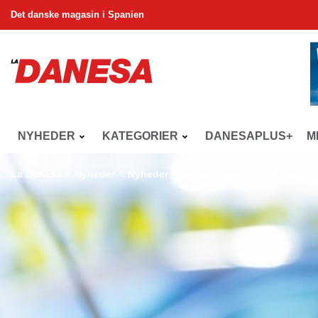
Det danske magasin i Spanien
NYHEDER
KATEGORIER
DANESAPLUS+
M
La Danesa
Nyheder
Nyheder
Deleøkonomi vinder frem