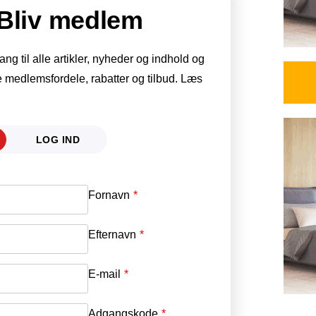
Bliv medlem
g til alle artikler, nyheder og indhold og
 medlemsfordele, rabatter og tilbud. Læs
LOG IND
Fornavn
E-mail
*
Efternavn
Adgangskode
*
E-mail
*
Adgangskode
*