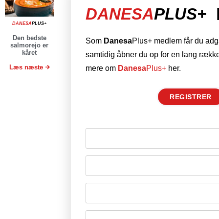
DANESA
PLUS+
DANESA
PLUS+
Den bedste
Som
Danesa
Plus+ medlem får du adgan
salmorejo er
kåret
samtidig åbner du op for en lang række
Læs næste
mere om
Danesa
Plus+
her.
REGISTRER
Husk mig