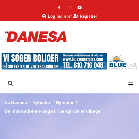
Log Ind
eller
Registrer
La Danesa
Nyheder
Nyheder
De internationale dage i Fuengirola er tilbage