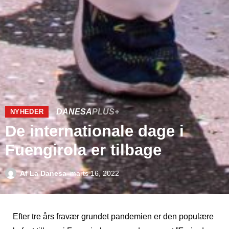
DANESA
PLUS+
NYHEDER
De internationale dage i
Fuengirola er tilbage
Af
La Danesa
marts 16, 2022
Efter tre års fravær grundet pandemien er den populære