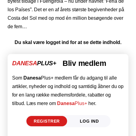
byfest tilbage i Fuengirola – nu under navnet ”Feria de
los Países”. Det er en af årets største begivenheder på
Costa del Sol med op mod én million besøgende over
de fem…
Du skal være logget ind for at se dette indhold.
Bliv medlem
DANESA
PLUS+
Som
Danesa
Plus+ medlem får du adgang til alle
artikler, nyheder og indhold og samtidig åbner du op
for en lang række medlemsfordele, rabatter og
tilbud. Læs mere om
Danesa
Plus+
her.
REGISTRER
LOG IND