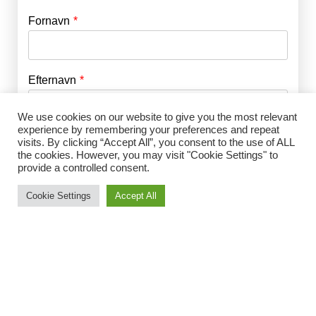
Fornavn
E-mail
*
Efternavn
Adgangskode
*
We use cookies on our website to give you the most relevant
experience by remembering your preferences and repeat
Husk mig
E-mail
*
visits. By clicking “Accept All”, you consent to the use of ALL
the cookies. However, you may visit "Cookie Settings" to
provide a controlled consent.
Cookie Settings
Accept All
Adgangskode
*
Gentag Adgangskode
*
Jeg accepterer Norrbom Marketings
handels- og