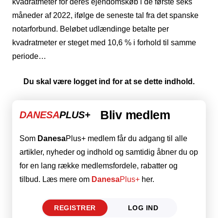
kvadratmeter for deres ejendomskøb i de første seks
måneder af 2022, ifølge de seneste tal fra det spanske
notarforbund. Beløbet udlændinge betalte per
kvadratmeter er steget med 10,6 % i forhold til samme
periode…
Du skal være logget ind for at se dette indhold.
Bliv medlem
DANESA
PLUS+
Som
Danesa
Plus+ medlem får du adgang til alle
artikler, nyheder og indhold og samtidig åbner du op
for en lang række medlemsfordele, rabatter og
tilbud. Læs mere om
Danesa
Plus+
her.
REGISTRER
LOG IND