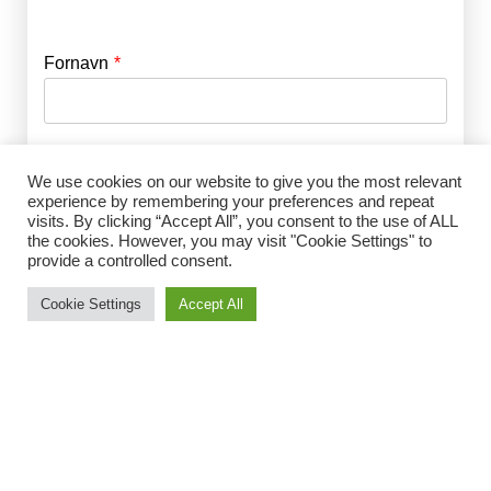
Fornavn
E-mail
*
Efternavn
Adgangskode
*
We use cookies on our website to give you the most relevant
experience by remembering your preferences and repeat
visits. By clicking “Accept All”, you consent to the use of ALL
Husk mig
the cookies. However, you may visit "Cookie Settings" to
E-mail
*
provide a controlled consent.
Cookie Settings
Accept All
Adgangskode
*
Gentag Adgangskode
*