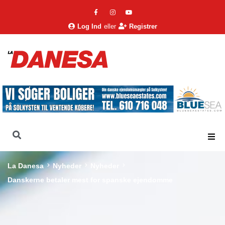
Log Ind
eller
Registrer
La Danesa
Nyheder
Nyheder
Danskerne betaler mest for spanske ejendomme