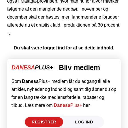
også i Málaga-provinsen, hvor man nu for alvor mærker
følgerne af den manglende nedbør. I november og
december skal der høstes, men landmændene forudser
allerede nu et drastisk fald i produktionen på 30 procent.
…
Du skal være logget ind for at se dette indhold.
Bliv medlem
DANESA
PLUS+
Som
Danesa
Plus+ medlem får du adgang til alle
artikler, nyheder og indhold og samtidig åbner du op
for en lang række medlemsfordele, rabatter og
tilbud. Læs mere om
Danesa
Plus+
her.
REGISTRER
LOG IND