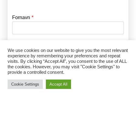
Fornavn
E-mail
*
Efternavn
Adgangskode
*
We use cookies on our website to give you the most relevant
experience by remembering your preferences and repeat
visits. By clicking “Accept All”, you consent to the use of ALL
Husk mig
the cookies. However, you may visit "Cookie Settings" to
E-mail
*
provide a controlled consent.
Cookie Settings
Accept All
Adgangskode
*
Gentag Adgangskode
*