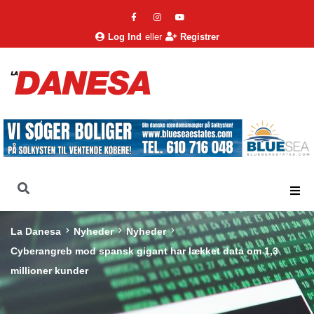
Log Ind
eller
Registrer
La Danesa
Nyheder
Nyheder
Cyberangreb mod spansk gigant har lækket data om 1,3
millioner kunder