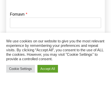
Fornavn
E-mail
*
Efternavn
Adgangskode
*
We use cookies on our website to give you the most relevant
experience by remembering your preferences and repeat
visits. By clicking “Accept All”, you consent to the use of ALL
Husk mig
the cookies. However, you may visit "Cookie Settings" to
E-mail
*
provide a controlled consent.
Cookie Settings
Accept All
Adgangskode
*
Gentag Adgangskode
*