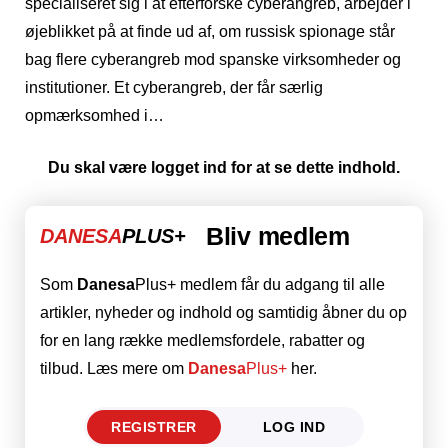
specialiseret sig i at efterforske cyberangreb, arbejder i
øjeblikket på at finde ud af, om russisk spionage står
bag flere cyberangreb mod spanske virksomheder og
institutioner. Et cyberangreb, der får særlig
opmærksomhed i…
Du skal være logget ind for at se dette indhold.
Bliv medlem
DANESA
PLUS+
Som
Danesa
Plus+ medlem får du adgang til alle
artikler, nyheder og indhold og samtidig åbner du op
for en lang række medlemsfordele, rabatter og
tilbud. Læs mere om
Danesa
Plus+
her.
REGISTRER
LOG IND