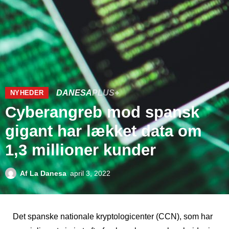
DANESA
PLUS+
NYHEDER
Cyberangreb mod spansk
gigant har lækket data om
1,3 millioner kunder
Af
La Danesa
april 3, 2022
Det spanske nationale kryptologicenter (CCN), som har