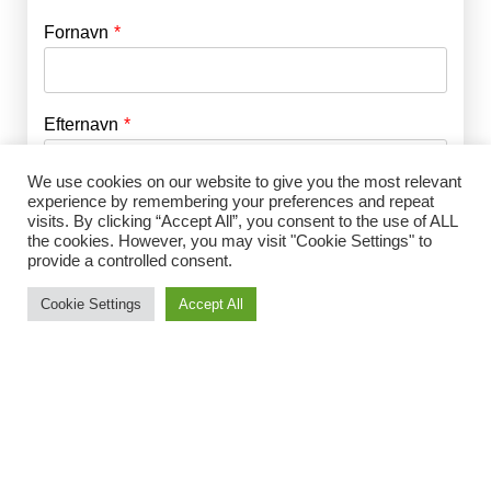
Fornavn
E-mail
*
Efternavn
Adgangskode
*
We use cookies on our website to give you the most relevant
experience by remembering your preferences and repeat
Husk mig
E-mail
*
visits. By clicking “Accept All”, you consent to the use of ALL
the cookies. However, you may visit "Cookie Settings" to
provide a controlled consent.
Cookie Settings
Accept All
Adgangskode
*
Gentag Adgangskode
*
Jeg accepterer Norrbom Marketings
handels- og