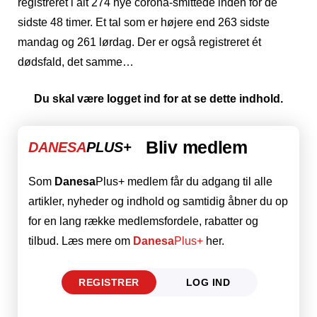
registreret i alt 274 nye corona-smittede inden for de
sidste 48 timer. Et tal som er højere end 263 sidste
mandag og 261 lørdag. Der er også registreret ét
dødsfald, det samme…
Du skal være logget ind for at se dette indhold.
Bliv medlem
DANESA
PLUS+
Som
Danesa
Plus+ medlem får du adgang til alle
artikler, nyheder og indhold og samtidig åbner du op
for en lang række medlemsfordele, rabatter og
tilbud. Læs mere om
Danesa
Plus+
her.
REGISTRER
LOG IND