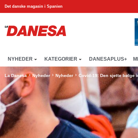
Det danske magasin i Spanien
NYHEDER
KATEGORIER
DANESAPLUS+
M
La Danesa
Nyheder
Nyheder
Covid-19: Den sjette bølge 