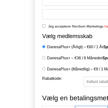
Jeg accepterer Norrbom Marketings
ha
Vælg medlemsskab
DanesaPlus+ (Årligt)
–
€
60
/
1 År
Sp
DanesaPlus+
–
€
36
/
6 Måneder
Sp
DanesaPlus+ (Månedlig)
–
€
9
/
1 M
Rabatkode:
Vælg en betalingsme