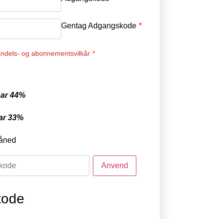
Gentag Adgangskode
*
ndels- og abonnementsvilkår
*
ar 44%
ar 33%
åned
tode