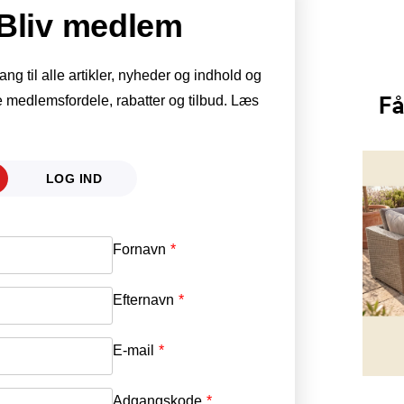
Bliv medlem
g til alle artikler, nyheder og indhold og
 medlemsfordele, rabatter og tilbud. Læs
LOG IND
Fornavn
E-mail
*
Efternavn
Adgangskode
*
E-mail
*
Adgangskode
*