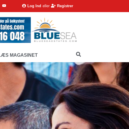
Log Ind
eller
Registrer
LÆS MAGASINET