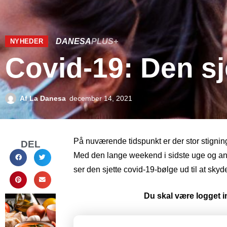
DANESA
PLUS+
NYHEDER
Covid-19: Den sj
Af
La Danesa
december 14, 2021
På nuværende tidspunkt er der stor stigning i
DEL
Med den lange weekend i sidste uge og 
ser den sjette covid-19-bølge ud til at skyde
Du skal være logget in