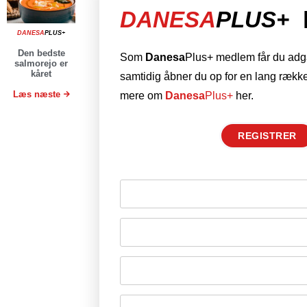
DANESA
PLUS+
DANESA
PLUS+
Den bedste
Som
Danesa
Plus+ medlem får du adgan
salmorejo er
kåret
samtidig åbner du op for en lang række
Læs næste
mere om
Danesa
Plus+
her.
REGISTRER
Husk mig