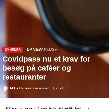
DANESA
PLUS+
NYHEDER
Covidpass nu et krav for
besøg på caféer og
restauranter
Af
La Danesa
december 19, 2021
Efter næsten en måneds tovtrækkeri fik Junta de