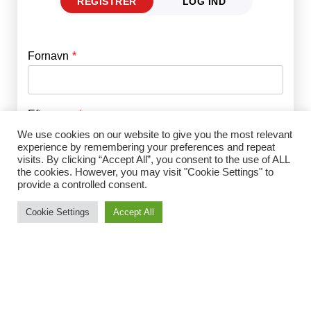
REGISTRER
LOG IND
Fornavn
E-mail
*
Efternavn
Adgangskode
*
We use cookies on our website to give you the most relevant
experience by remembering your preferences and repeat
visits. By clicking “Accept All”, you consent to the use of ALL
Husk mig
E-mail
*
the cookies. However, you may visit "Cookie Settings" to
provide a controlled consent.
Cookie Settings
Accept All
Adgangskode
*
Gentag Adgangskode
*