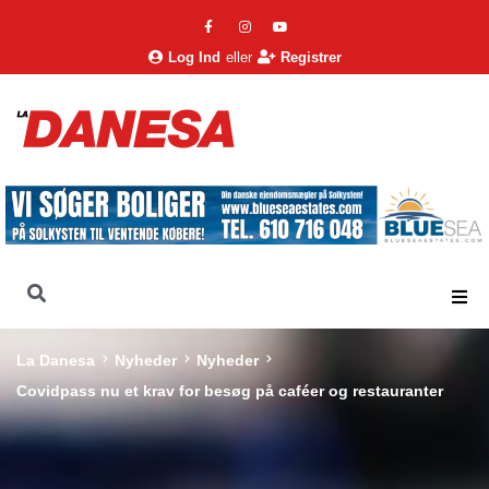
Log Ind
eller
Registrer
La Danesa
Nyheder
Nyheder
Covidpass nu et krav for besøg på caféer og restauranter