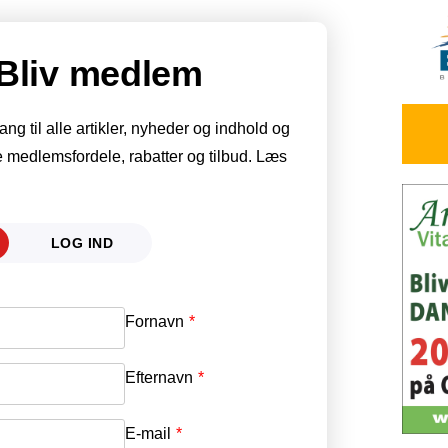
Bliv medlem
g til alle artikler, nyheder og indhold og
 medlemsfordele, rabatter og tilbud. Læs
LOG IND
Fornavn
E-mail
*
Efternavn
Adgangskode
*
E-mail
*