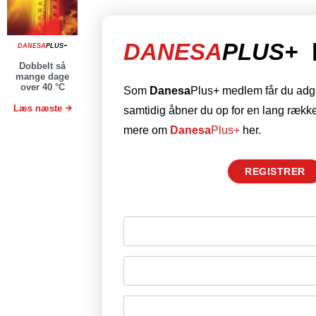
DANESA
PLUS+
DANESA
PLUS+
Dobbelt så
mange dage
over 40 °C
Som
Danesa
Plus+ medlem får du adgan
Læs næste
samtidig åbner du op for en lang række
mere om
Danesa
Plus+
her.
REGISTRER
Husk mig