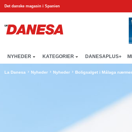
Det danske magasin i Spanien
NYHEDER
KATEGORIER
DANESAPLUS+
M
La Danesa
Nyheder
Nyheder
Boligsalget i Málaga nærme