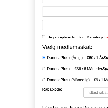
Jeg accepterer Norrbom Marketings
ha
Vælg medlemsskab
DanesaPlus+ (Årligt)
–
€
60
/
1 År
Sp
DanesaPlus+
–
€
36
/
6 Måneder
Sp
DanesaPlus+ (Månedlig)
–
€
9
/
1 M
Rabatkode: