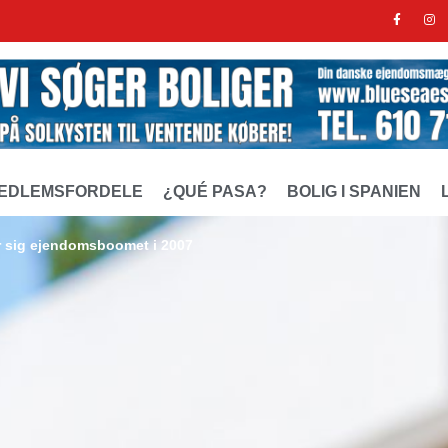
EDLEMSFORDELE
¿QUÉ PASA?
BOLIG I SPANIEN
r sig ejendomsboomet i 2007