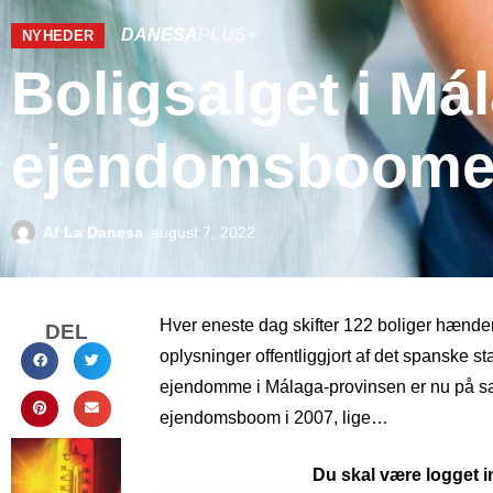
DANESA
PLUS+
NYHEDER
Boligsalget i Má
ejendomsboomet
Af
La Danesa
august 7, 2022
Hver eneste dag skifter 122 boliger hænder
DEL
oplysninger offentliggjort af det spanske st
ejendomme i Málaga-provinsen er nu på s
ejendomsboom i 2007, lige…
Du skal være logget in