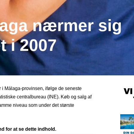
laga nærmer sig
 i 2007
 i Málaga-provinsen, ifølge de seneste
atistiske centralbureau (INE). Køb og salg af
amme niveau som under det største
d for at se dette indhold.