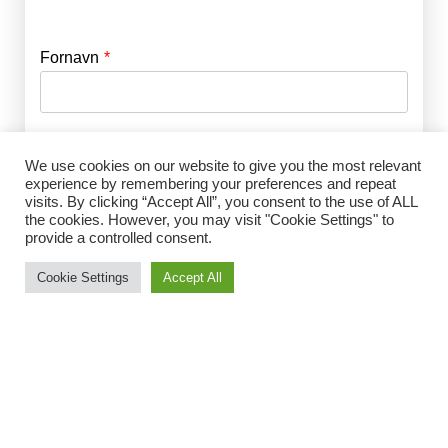
Fornavn
E-mail
*
Efternavn
Adgangskode
*
We use cookies on our website to give you the most relevant
experience by remembering your preferences and repeat
visits. By clicking “Accept All”, you consent to the use of ALL
Husk mig
the cookies. However, you may visit "Cookie Settings" to
E-mail
*
provide a controlled consent.
Cookie Settings
Accept All
Adgangskode
*
Gentag Adgangskode
*