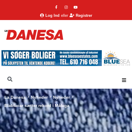
Log Ind
eller
Registrer
La Danesa
Nyheder
Nyheder
Blablacar sætter rekord i Málaga