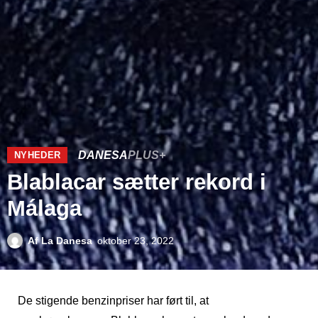
DANESA
PLUS+
NYHEDER
Blablacar sætter rekord i
Málaga
Af
La Danesa
oktober 23, 2022
De stigende benzinpriser har ført til, at