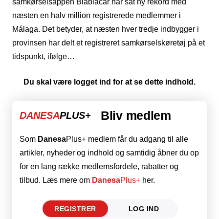
samkørselsappen Blablacar har sat ny rekord med
næsten en halv million registrerede medlemmer i
Málaga. Det betyder, at næsten hver tredje indbygger i
provinsen har delt et registreret samkørselskøretøj på et
tidspunkt, ifølge…
Du skal være logget ind for at se dette indhold.
Bliv medlem
DANESA
PLUS+
Som
Danesa
Plus+ medlem får du adgang til alle
artikler, nyheder og indhold og samtidig åbner du op
for en lang række medlemsfordele, rabatter og
tilbud. Læs mere om
Danesa
Plus+
her.
REGISTRER
LOG IND