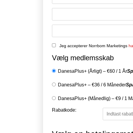
Jeg accepterer Norrbom Marketings
ha
Vælg medlemsskab
DanesaPlus+ (Årligt)
–
€
60
/
1 År
Sp
DanesaPlus+
–
€
36
/
6 Måneder
Sp
DanesaPlus+ (Månedlig)
–
€
9
/
1 M
Rabatkode: