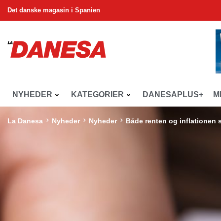
Det danske magasin i Spanien
NYHEDER
KATEGORIER
DANESAPLUS+
M
La Danesa
Nyheder
Nyheder
Både renten og inflationen s