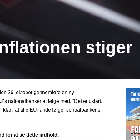
nflationen stiger
den 26. oktober gennemføre en ny
U’s nationalbanker at følge med. ”Det er uklart,
r klart, at alle EU-lande følger centralbankens
d for at se dette indhold.