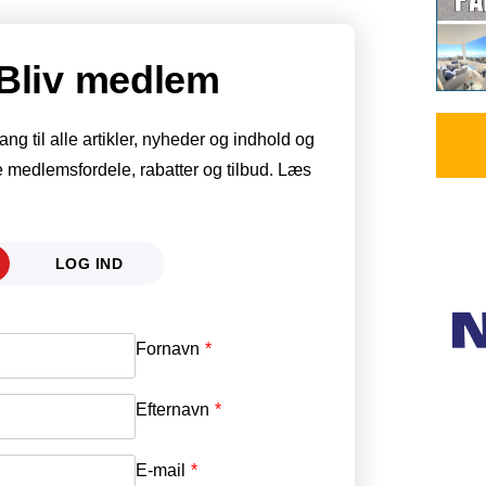
Bliv medlem
g til alle artikler, nyheder og indhold og
 medlemsfordele, rabatter og tilbud. Læs
LOG IND
Fornavn
E-mail
*
Efternavn
Adgangskode
*
E-mail
*