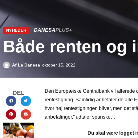
DANESA
PLUS+
NYHEDER
Både renten og i
Af
La Danesa
oktober 15, 2022
Den Europæiske Centralbank vil allerede 
DEL
rentestigning. Samtidig anbefaler de alle E
hvor høj rentestigningen bliver, men det stå
anbefalinger,” udtaler spanske…
Du skal være logget in