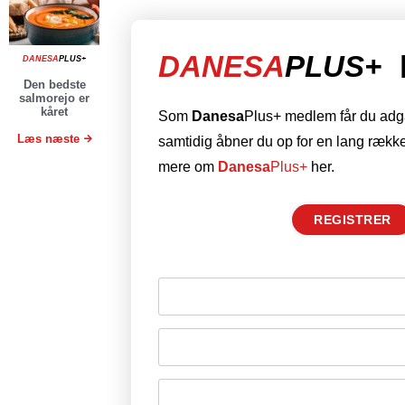
DANESA
PLUS+
DANESA
PLUS+
Den bedste
salmorejo er
kåret
Som
Danesa
Plus+ medlem får du adgan
Læs næste
samtidig åbner du op for en lang række
mere om
Danesa
Plus+
her.
REGISTRER
Husk mig