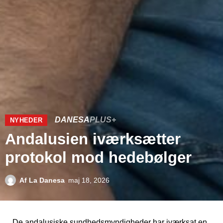
DANESA
PLUS+
NYHEDER
Andalusien iværksætter
protokol mod hedebølger
Af
La Danesa
maj 18, 2026
De andalusiske sundhedsmyndigheder har iværksat en