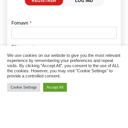
REGISTRER
LOG IND
Fornavn
E-mail
*
Efternavn
Adgangskode
*
We use cookies on our website to give you the most relevant
experience by remembering your preferences and repeat
visits. By clicking “Accept All”, you consent to the use of ALL
Husk mig
E-mail
*
the cookies. However, you may visit "Cookie Settings" to
provide a controlled consent.
Cookie Settings
Accept All
Adgangskode
*
Gentag Adgangskode
*