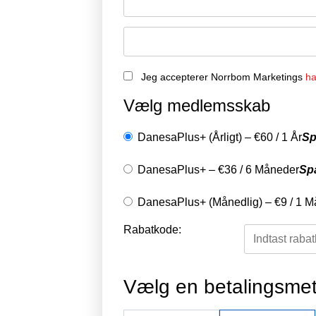
Jeg accepterer Norrbom Marketings
ha
Vælg medlemsskab
DanesaPlus+ (Årligt)
–
€
60
/
1 År
Sp
DanesaPlus+
–
€
36
/
6 Måneder
Sp
DanesaPlus+ (Månedlig)
–
€
9
/
1 M
Rabatkode:
Vælg en betalingsme