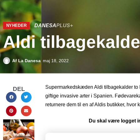
DANESA
PLUS+
NYHEDER
Aldi tilbagekald
Af
La Danesa
maj 18, 2022
Supermarkedskæden Aldi tilbagekalder to 
DEL
giftige invasive arter i Spanien. Fødevarek
returnere dem til en af ​​Aldis butikker, hv
Du skal være logget in