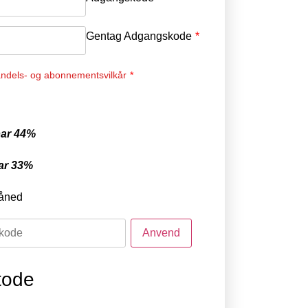
Gentag Adgangskode
*
ndels- og abonnementsvilkår
*
ar 44%
ar 33%
åned
tode