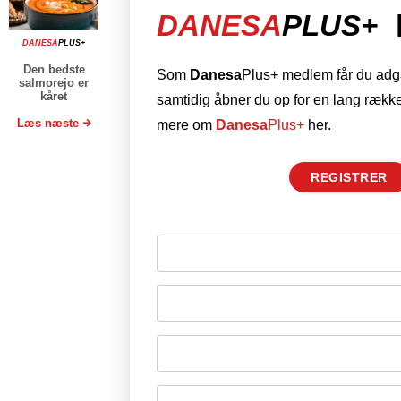
DANESA
PLUS+
DANESA
PLUS+
Den bedste
Som
Danesa
Plus+ medlem får du adgan
salmorejo er
kåret
samtidig åbner du op for en lang række
Læs næste
mere om
Danesa
Plus+
her.
REGISTRER
Husk mig