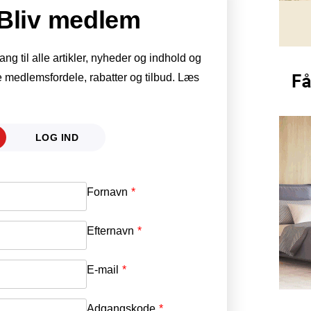
Bliv medlem
g til alle artikler, nyheder og indhold og
 medlemsfordele, rabatter og tilbud. Læs
LOG IND
Fornavn
E-mail
*
Efternavn
Adgangskode
*
E-mail
*
Adgangskode
*