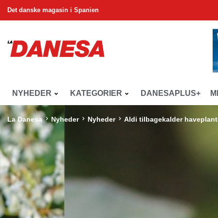
Det danske magasin i Spanien
NYHEDER
KATEGORIER
DANESAPLUS+
M
La Danesa
Nyheder
Nyheder
Aldi tilbagekalder haveplant