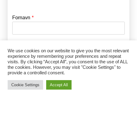
Fornavn
E-mail
*
Efternavn
Adgangskode
*
We use cookies on our website to give you the most relevant
experience by remembering your preferences and repeat
visits. By clicking “Accept All”, you consent to the use of ALL
Husk mig
the cookies. However, you may visit "Cookie Settings" to
E-mail
*
provide a controlled consent.
Cookie Settings
Accept All
Adgangskode
*
Gentag Adgangskode
*