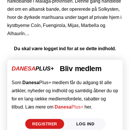
narkobande i Málaga-provinsen. Denne gang handlede
det om en albansk bande, der opererede på Solkysten,
hvor de dyrkede marihuana under taget af private hjem i
kystbyerne Coín, Fuengirola, Mijas, Marbella og
Alhaurín…
Du skal være logget ind for at se dette indhold.
Bliv medlem
DANESA
PLUS+
Som
Danesa
Plus+ medlem får du adgang til alle
artikler, nyheder og indhold og samtidig åbner du op
for en lang række medlemsfordele, rabatter og
tilbud. Læs mere om
Danesa
Plus+
her.
REGISTRER
LOG IND