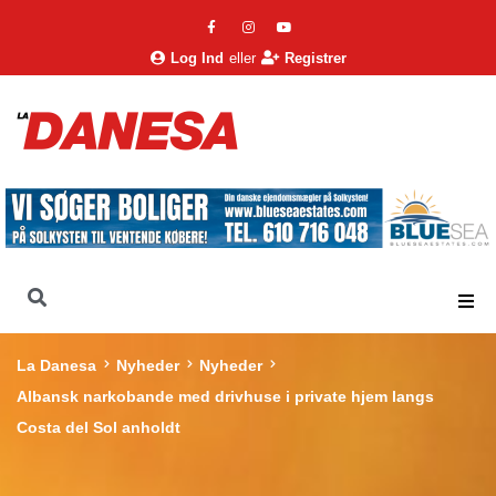
Log Ind
eller
Registrer
La Danesa
Nyheder
Nyheder
Albansk narkobande med drivhuse i private hjem langs
Costa del Sol anholdt