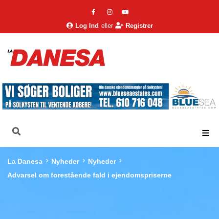
Log Ind
eller
Registrer
La Danesa
Nyheder
Nyheder
Advarsel om forestående fald i ejendomspriserne