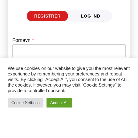
REGISTRER
LOG IND
Fornavn
E-mail
*
Efternavn
Adgangskode
*
We use cookies on our website to give you the most relevant
experience by remembering your preferences and repeat
visits. By clicking “Accept All”, you consent to the use of ALL
the cookies. However, you may visit "Cookie Settings" to
Husk mig
provide a controlled consent.
E-mail
*
Cookie Settings
Accept All
Adgangskode
*