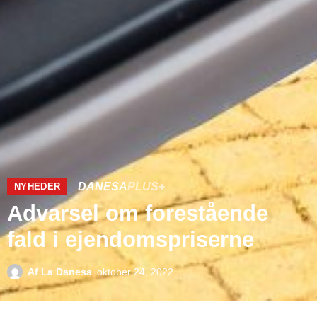
DANESA
PLUS+
NYHEDER
Advarsel om forestående
fald i ejendomspriserne
Af
La Danesa
oktober 24, 2022