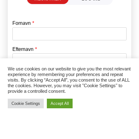
Fornavn
E-mail
*
Efternavn
Adgangskode
*
We use cookies on our website to give you the most relevant
Husk mig
experience by remembering your preferences and repeat
E-mail
*
visits. By clicking “Accept All”, you consent to the use of ALL
the cookies. However, you may visit "Cookie Settings" to
provide a controlled consent.
Adgangskode
*
Cookie Settings
Accept All
Gentag Adgangskode
*