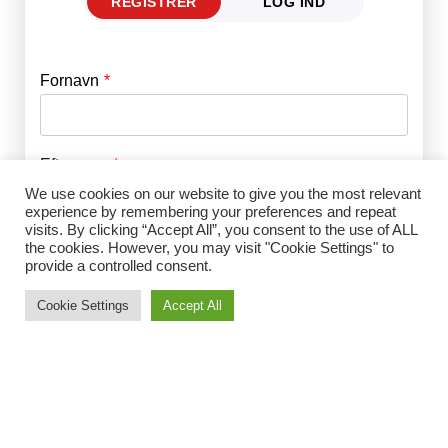
REGISTRER
LOG IND
Fornavn
E-mail
*
Efternavn
Adgangskode
*
We use cookies on our website to give you the most relevant
experience by remembering your preferences and repeat
visits. By clicking “Accept All”, you consent to the use of ALL
Husk mig
E-mail
*
the cookies. However, you may visit "Cookie Settings" to
provide a controlled consent.
Cookie Settings
Accept All
Adgangskode
*
Gentag Adgangskode
*