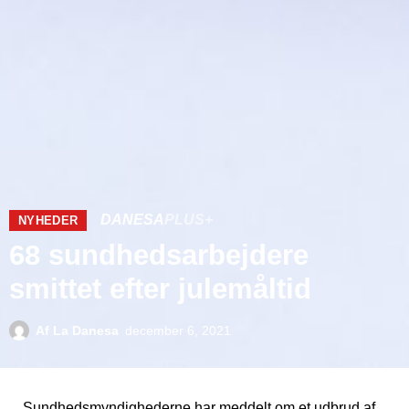
DANESA
PLUS+
NYHEDER
68 sundhedsarbejdere
smittet efter julemåltid
Af
La Danesa
december 6, 2021
Sundhedsmyndighederne har meddelt om et udbrud af