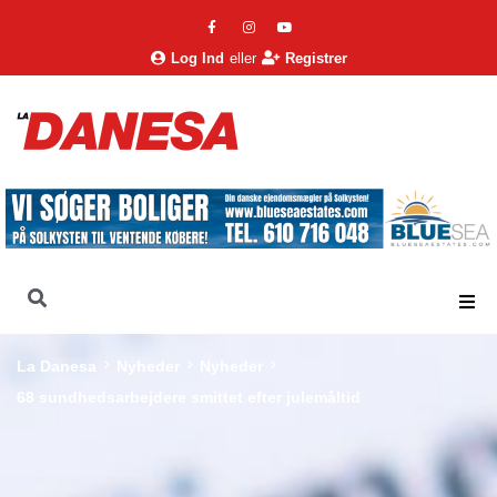
Log Ind
eller
Registrer
La Danesa
Nyheder
Nyheder
68 sundhedsarbejdere smittet efter julemåltid