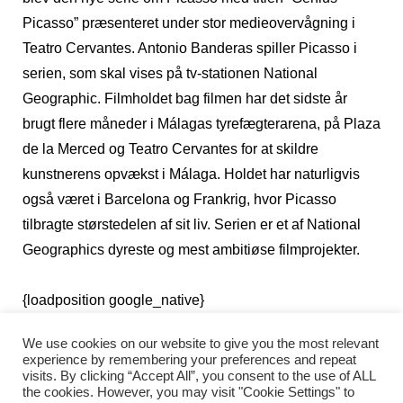
Picasso” præsenteret under stor medieovervågning i
Teatro Cervantes. Antonio Banderas spiller Picasso i
serien, som skal vises på tv-stationen National
Geographic. Filmholdet bag filmen har det sidste år
brugt flere måneder i Málagas tyrefægterarena, på Plaza
de la Merced og Teatro Cervantes for at skildre
kunstnerens opvækst i Málaga. Holdet har naturligvis
også været i Barcelona og Frankrig, hvor Picasso
tilbragte størstedelen af sit liv. Serien er et af National
Geographics dyreste og mest ambitiøse filmprojekter.
{loadposition google_native}
Skattevæsenet er efter
We use cookies on our website to give you the most relevant
136.600 boligejere
experience by remembering your preferences and repeat
visits. By clicking “Accept All”, you consent to the use of ALL
the cookies. However, you may visit "Cookie Settings" to