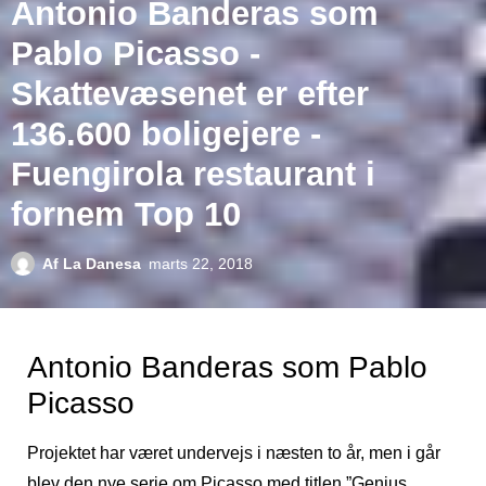
Antonio Banderas som
Pablo Picasso -
Skattevæsenet er efter
136.600 boligejere -
Fuengirola restaurant i
fornem Top 10
Af
La Danesa
marts 22, 2018
Antonio Banderas som Pablo
Picasso
Projektet har været undervejs i næsten to år, men i går
blev den nye serie om Picasso med titlen ”Genius