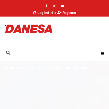
Log Ind
eller
Registrer
La Danesa
Tema
Tema & Debat
Spot på uddannelse