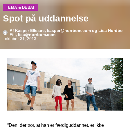
TEMA & DEBAT
Spot på uddannelse
Af
Kasper Ellesøe, kasper@norrbom.com og Lisa Nordbo
Fiil, lisa@norrbom.com
oktober 31, 2013
“Den, der tror, at han er færdiguddannet, er ikke