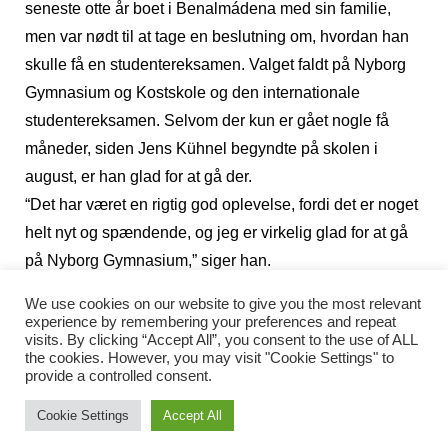
seneste otte år boet i Benalmádena med sin familie,
men var nødt til at tage en beslutning om, hvordan han
skulle få en studentereksamen. Valget faldt på Nyborg
Gymnasium og Kostskole og den internationale
studentereksamen. Selvom der kun er gået nogle få
måneder, siden Jens Kühnel begyndte på skolen i
august, er han glad for at gå der.
“Det har været en rigtig god oplevelse, fordi det er noget
helt nyt og spændende, og jeg er virkelig glad for at gå
på Nyborg Gymnasium,” siger han.
Jens Kühnel gik på en lokal spansk skole i
We use cookies on our website to give you the most relevant
Benalmádena og havde fire timers engelsk om ugen,
experience by remembering your preferences and repeat
visits. By clicking “Accept All”, you consent to the use of ALL
men niveauet på den spanske skole var ikke ret højt.
the cookies. However, you may visit "Cookie Settings" to
“Mit engelske niveau var højere end mine
provide a controlled consent.
klassekammeraters, så jeg sad bare og læste engelske
Cookie Settings
Accept All
bøger i stedet,” siger han og fortæller, at det er noget