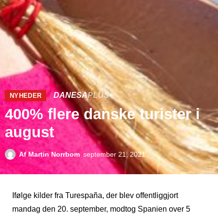
DANESA
PLUS+
NYHEDER
400% flere danske turister i
august
Af
Martin Norrbom
september 21, 2021
Ifølge kilder fra Turespaña, der blev offentliggjort
mandag den 20. september, modtog Spanien over 5