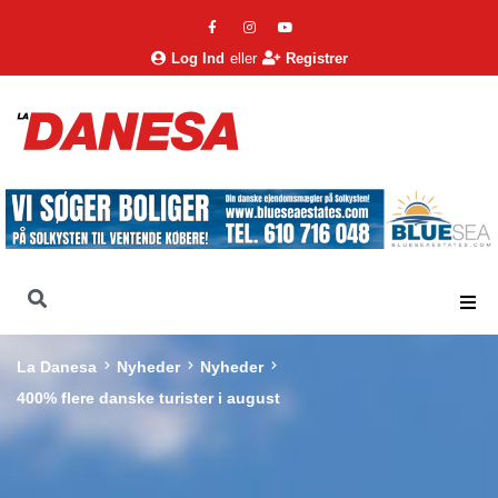
Log Ind
eller
Registrer
La Danesa
Nyheder
Nyheder
400% flere danske turister i august