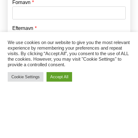
Fornavn
E-mail
*
Efternavn
Adgangskode
*
We use cookies on our website to give you the most relevant
experience by remembering your preferences and repeat
Husk mig
visits. By clicking “Accept All”, you consent to the use of ALL
E-mail
*
the cookies. However, you may visit "Cookie Settings" to
provide a controlled consent.
Cookie Settings
Accept All
Adgangskode
*
Gentag Adgangskode
*
Jeg accepterer Norrbom Marketings
handels- og
abonnementsvilkår
*