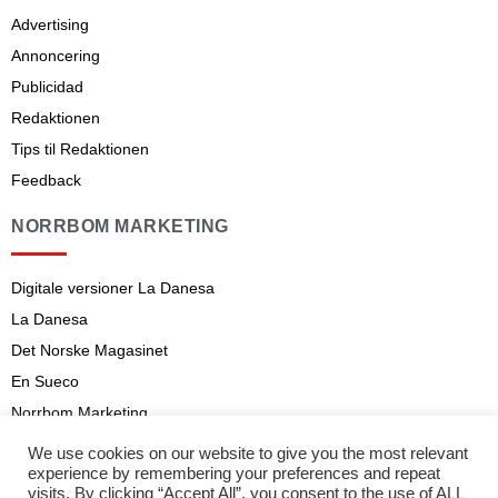
Advertising
Annoncering
Publicidad
Redaktionen
Tips til Redaktionen
Feedback
NORRBOM MARKETING
Digitale versioner La Danesa
La Danesa
Det Norske Magasinet
En Sueco
Norrbom Marketing
Aviso legal
We use cookies on our website to give you the most relevant
experience by remembering your preferences and repeat
Abonnementsvilkår
visits. By clicking “Accept All”, you consent to the use of ALL