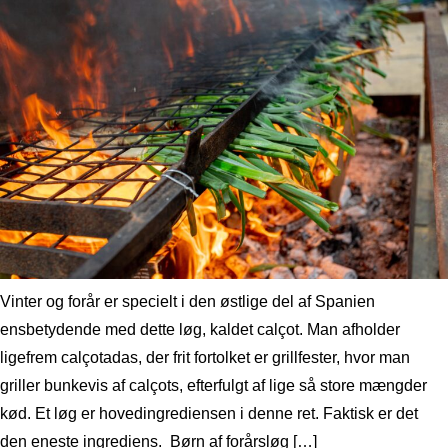
Vinter og forår er specielt i den østlige del af Spanien
ensbetydende med dette løg, kaldet calçot. Man afholder
ligefrem calçotadas, der frit fortolket er grillfester, hvor man
griller bunkevis af calçots, efterfulgt af lige så store mængder
kød. Et løg er hovedingrediensen i denne ret. Faktisk er det
den eneste ingrediens. Børn af forårsløg […]