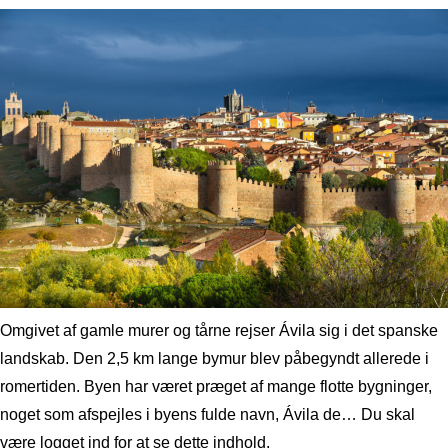
Omgivet af gamle murer og tårne rejser Ávila sig i det spanske
landskab. Den 2,5 km lange bymur blev påbegyndt allerede i
romertiden. Byen har været præget af mange flotte bygninger,
noget som afspejles i byens fulde navn, Ávila de… Du skal
være logget ind for at se dette indhold.