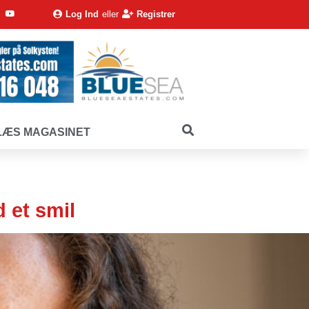
Log Ind
eller
Registrer
LÆS MAGASINET
 et smil