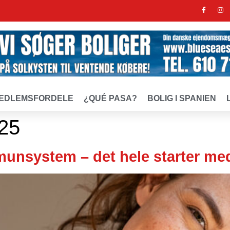
EDLEMSFORDELE
¿QUÉ PASA?
BOLIG I SPANIEN
025
unsystem – det hele starter med