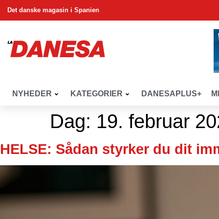
Det danske magasin i Spanien
NYHEDER
KATEGORIER
DANESAPLUS+
M
Dag:
19. februar 2
HELSE: Sådan styrker du dit imm