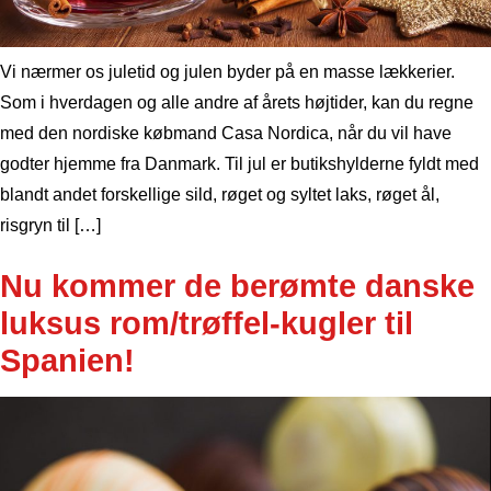
Vi nærmer os juletid og julen byder på en masse lækkerier.
Som i hverdagen og alle andre af årets højtider, kan du regne
med den nordiske købmand Casa Nordica, når du vil have
godter hjemme fra Danmark. Til jul er butikshylderne fyldt med
blandt andet forskellige sild, røget og syltet laks, røget ål,
risgryn til […]
Nu kommer de berømte danske
luksus rom/trøffel-kugler til
Spanien!