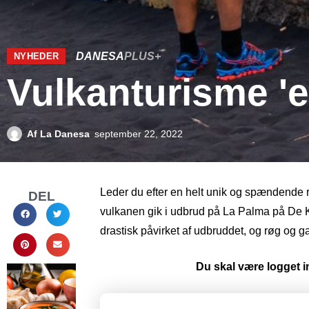
DANESA
PLUS+
NYHEDER
Vulkanturisme 'e
Af
La Danesa
september 22, 2022
Leder du efter en helt unik og spændende r
DEL
vulkanen gik i udbrud på La Palma på De K
drastisk påvirket af udbruddet, og røg og 
Du skal være logget in