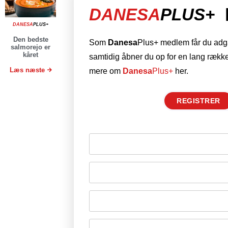
DANESA
PLUS+
DANESA
PLUS+
Den bedste
Som
Danesa
Plus+ medlem får du adgan
salmorejo er
kåret
samtidig åbner du op for en lang række
Læs næste
mere om
Danesa
Plus+
her.
REGISTRER
Husk mig