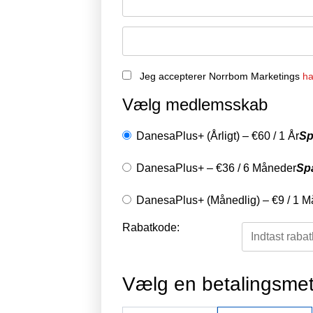
Jeg accepterer Norrbom Marketings
ha
Vælg medlemsskab
DanesaPlus+ (Årligt)
–
€
60
/
1 År
Sp
DanesaPlus+
–
€
36
/
6 Måneder
Sp
DanesaPlus+ (Månedlig)
–
€
9
/
1 M
Rabatkode:
Vælg en betalingsme