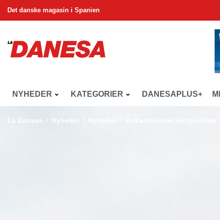
Det danske magasin i Spanien
NYHEDER
KATEGORIER
DANESAPLUS+
M
La Danesa
Nyheder
Nyheder
Vulkanturisme ‘eksploderer’