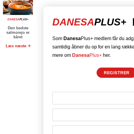
DANESA
PLUS+
DANESA
PLUS+
Den bedste
salmorejo er
kåret
Som
Danesa
Plus+ medlem får du adgan
Læs næste
samtidig åbner du op for en lang række
mere om
Danesa
Plus+
her.
REGISTRER
Husk mig