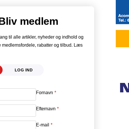
Bliv medlem
g til alle artikler, nyheder og indhold og
 medlemsfordele, rabatter og tilbud. Læs
LOG IND
Fornavn
E-mail
*
Efternavn
Adgangskode
*
E-mail
*