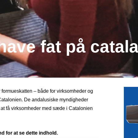
have fat på catal
r formueskatten – både for virksomheder og
 Catalonien. De andalusiske myndigheder
r at få virksomheder med sæde i Catalonien
d for at se dette indhold.