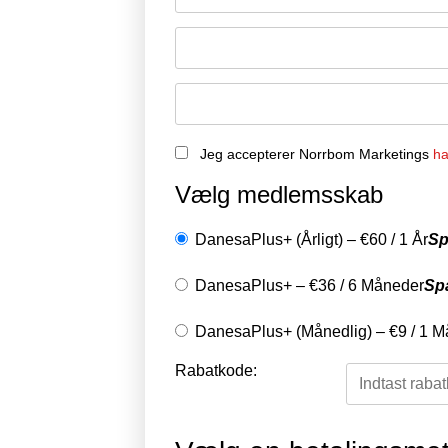
Jeg accepterer Norrbom Marketings
ha
Vælg medlemsskab
DanesaPlus+ (Årligt)
–
€
60
/
1 År
Sp
DanesaPlus+
–
€
36
/
6 Måneder
Sp
DanesaPlus+ (Månedlig)
–
€
9
/
1 M
Rabatkode: