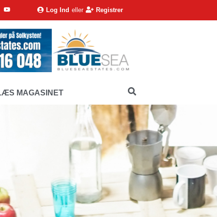
Log Ind
eller
Registrer
LÆS MAGASINET