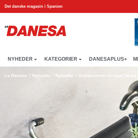
Det danske magasin i Spanien
NYHEDER
KATEGORIER
DANESAPLUS+
M
La Danesa
Nyheder
Nyheder
Andaluserne vil have fat på