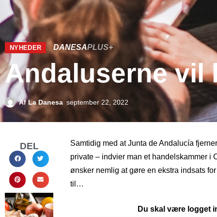
DANESA
PLUS+
NYHEDER
Andaluserne vil 
Af
La Danesa
september 22, 2022
Samtidig med at Junta de Andalucía fjerne
DEL
private – indvier man et handelskammer i
ønsker nemlig at gøre en ekstra indsats fo
til…
Du skal være logget in