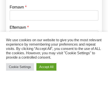
Fornavn
E-mail
*
Efternavn
Adgangskode
*
We use cookies on our website to give you the most relevant
experience by remembering your preferences and repeat
Husk mig
E-mail
*
visits. By clicking “Accept All”, you consent to the use of ALL
the cookies. However, you may visit "Cookie Settings" to
provide a controlled consent.
Cookie Settings
Accept All
Adgangskode
*
Gentag Adgangskode
*
Jeg accepterer Norrbom Marketings
handels- og