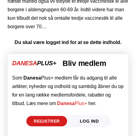
næste måned også vil tilbyde et tredje vaccinestik til alle
borgere i aldersgruppen 60-69 år. Indtil videre har man
kun tilbudt det nok så omtalte tredje vaccinestik til alle
borgere over 70…
Du skal være logget ind for at se dette indhold.
Bliv medlem
DANESA
PLUS+
Som
Danesa
Plus+ medlem får du adgang til alle
artikler, nyheder og indhold og samtidig åbner du op
for en lang række medlemsfordele, rabatter og
tilbud. Læs mere om
Danesa
Plus+
her.
REGISTRER
LOG IND