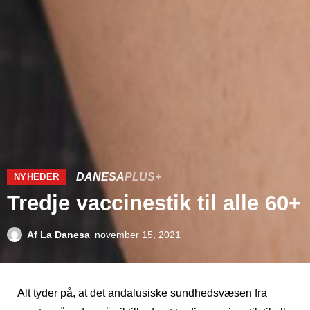
DANESA
PLUS+
NYHEDER
Tredje vaccinestik til alle 60+
Af
La Danesa
november 15, 2021
Alt tyder på, at det andalusiske sundhedsvæsen fra