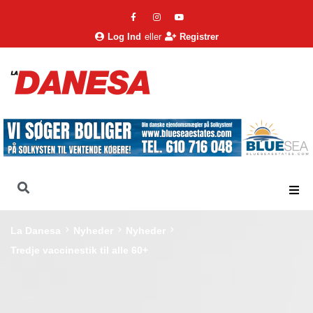
Log Ind
eller
Registrer
La Danesa
Nyheder
Nyheder
Tredje vaccinestik til alle 60+