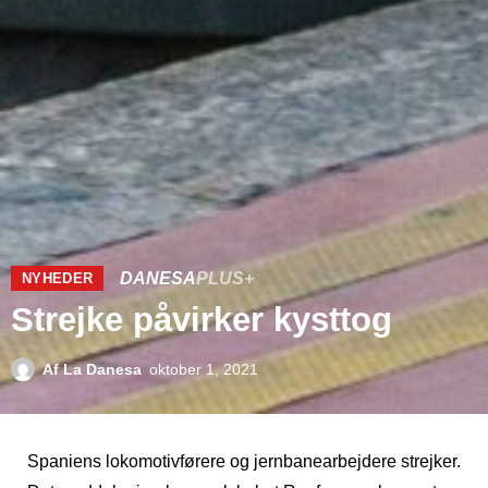
DANESA
PLUS+
NYHEDER
Strejke påvirker kysttog
Af
La Danesa
oktober 1, 2021
Spaniens lokomotivførere og jernbanearbejdere strejker.