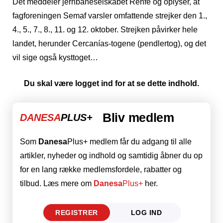
Det meddeler jernbaneselskabet Renfe og oplyser, at
fagforeningen Semaf varsler omfattende strejker den 1.,
4., 5., 7., 8., 11. og 12. oktober. Strejken påvirker hele
landet, herunder Cercanías-togene (pendlertog), og det
vil sige også kysttoget…
Du skal være logget ind for at se dette indhold.
Bliv medlem
DANESA
PLUS+
Som
Danesa
Plus+ medlem får du adgang til alle
artikler, nyheder og indhold og samtidig åbner du op
for en lang række medlemsfordele, rabatter og
tilbud. Læs mere om
Danesa
Plus+
her.
REGISTRER
LOG IND