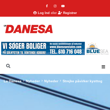
Log Ind
eller
Registrer
La Danesa
Nyheder
Nyheder
Strejke påvirker kysttog