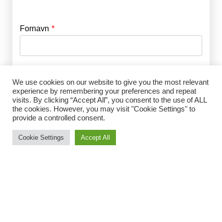
Fornavn
E-mail
*
Efternavn
Adgangskode
*
We use cookies on our website to give you the most relevant
experience by remembering your preferences and repeat
visits. By clicking “Accept All”, you consent to the use of ALL
Husk mig
the cookies. However, you may visit "Cookie Settings" to
E-mail
*
provide a controlled consent.
Cookie Settings
Accept All
Adgangskode
*
Gentag Adgangskode
*