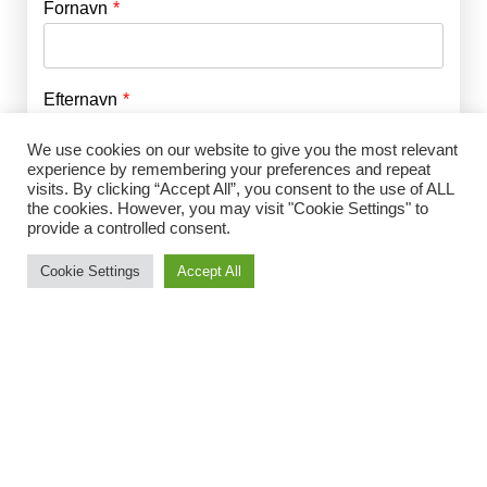
Fornavn
E-mail
*
Efternavn
Adgangskode
*
We use cookies on our website to give you the most relevant
experience by remembering your preferences and repeat
Husk mig
visits. By clicking “Accept All”, you consent to the use of ALL
E-mail
*
the cookies. However, you may visit "Cookie Settings" to
provide a controlled consent.
Cookie Settings
Accept All
Adgangskode
*
Gentag Adgangskode
*
Jeg accepterer Norrbom Marketings
handels- og
abonnementsvilkår
*