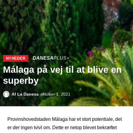
DANESA
PLUS+
NYHEDER
Málaga på vej til at blive en
superby
Af
La Danesa
oktober 1, 2021
Provinshovedstaden Málaga har et stort potentiale, det
er der ingen tvivl om. Dette er netop blevet bekræftet