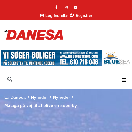
Log Ind
eller
Registrer
La Danesa
Nyheder
Nyheder
Málaga på vej til at blive en superby