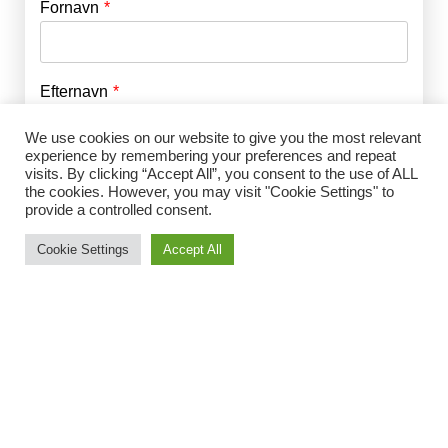
Fornavn
E-mail
*
Efternavn
Adgangskode
*
We use cookies on our website to give you the most relevant
experience by remembering your preferences and repeat
Husk mig
visits. By clicking “Accept All”, you consent to the use of ALL
E-mail
*
the cookies. However, you may visit "Cookie Settings" to
provide a controlled consent.
Cookie Settings
Accept All
Adgangskode
*
Gentag Adgangskode
*
Jeg accepterer Norrbom Marketings
handels- og
abonnementsvilkår
*