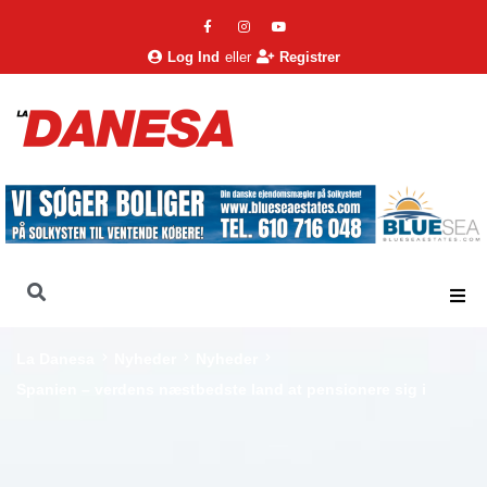
Log Ind
eller
Registrer
La Danesa
Nyheder
Nyheder
Spanien – verdens næstbedste land at pensionere sig i