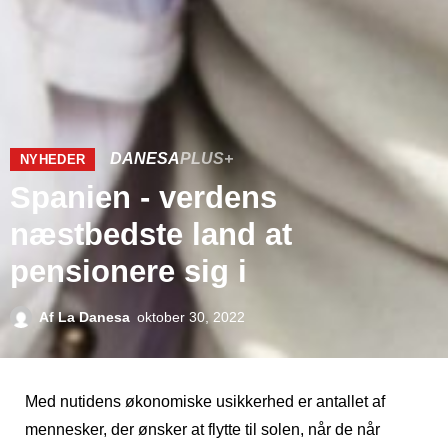
DANESA
PLUS+
NYHEDER
Spanien - verdens
næstbedste land at
pensionere sig i
Af
La Danesa
oktober 30, 2022
Med nutidens økonomiske usikkerhed er antallet af
mennesker, der ønsker at flytte til solen, når de når