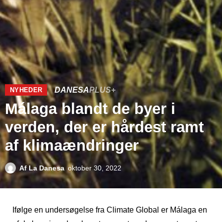
DANESA
PLUS+
NYHEDER
Málaga blandt de byer i
verden, der er hårdest ramt
af klimaændringer
Af
La Danesa
oktober 30, 2022
Ifølge en undersøgelse fra Climate Global er Málaga en