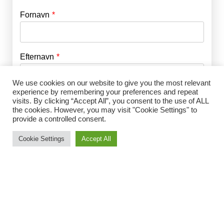
Fornavn
E-mail
*
Efternavn
Adgangskode
*
We use cookies on our website to give you the most relevant
experience by remembering your preferences and repeat
Husk mig
E-mail
*
visits. By clicking “Accept All”, you consent to the use of ALL
the cookies. However, you may visit "Cookie Settings" to
provide a controlled consent.
Cookie Settings
Accept All
Adgangskode
*
Gentag Adgangskode
*
Jeg accepterer Norrbom Marketings
handels- og