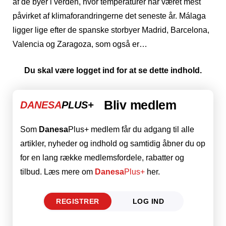
af ​​de byer i verden, hvor temperaturer har været mest
påvirket af klimaforandringerne det seneste år. Málaga
ligger lige efter de spanske storbyer Madrid, Barcelona, ​​​​
Valencia og Zaragoza, som også er…
Du skal være logget ind for at se dette indhold.
Bliv medlem
DANESA
PLUS+
Som
Danesa
Plus+ medlem får du adgang til alle
artikler, nyheder og indhold og samtidig åbner du op
for en lang række medlemsfordele, rabatter og
tilbud. Læs mere om
Danesa
Plus+
her.
REGISTRER
LOG IND