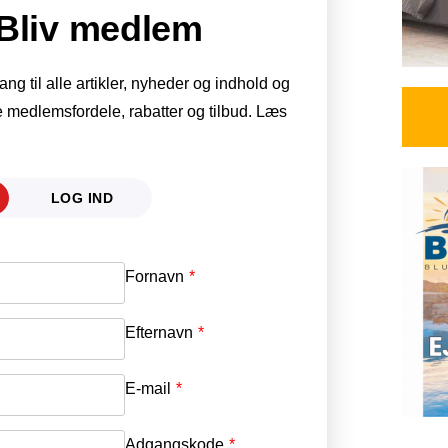
Bliv medlem
g til alle artikler, nyheder og indhold og
 medlemsfordele, rabatter og tilbud. Læs
LOG IND
Fornavn
E-mail
*
Efternavn
Adgangskode
*
E-mail
*
Adgangskode
*