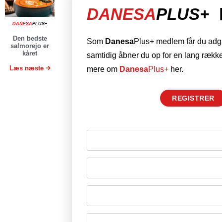
DANESA
PLUS+
DANESA
PLUS+
Den bedste
Som
Danesa
Plus+ medlem får du adgan
salmorejo er
kåret
samtidig åbner du op for en lang række
Læs næste
mere om
Danesa
Plus+
her.
REGISTRER
Husk mig