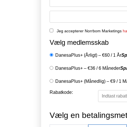
Jeg accepterer Norrbom Marketings
ha
Vælg medlemsskab
DanesaPlus+ (Årligt)
–
€
60
/
1 År
Sp
DanesaPlus+
–
€
36
/
6 Måneder
Sp
DanesaPlus+ (Månedlig)
–
€
9
/
1 M
Rabatkode:
Vælg en betalingsme