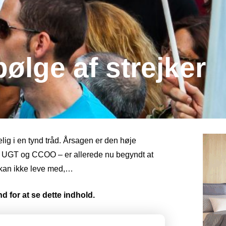
ølge af strejker
g i en tynd tråd. Årsagen er den høje
 – UGT og CCOO – er allerede nu begyndt at
Vi kan ikke leve med,…
d for at se dette indhold.