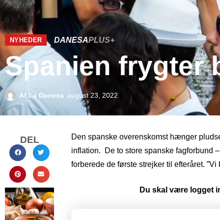
DANESA
PLUS+
NYHEDER
Spanien frygter b
Af
La Danesa
august 23, 2022
Den spanske overenskomst hænger pludseli
DEL
inflation. De to store spanske fagforbund
forberede de første strejker til efteråret. ”
Du skal være logget in