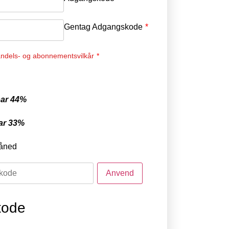
Gentag Adgangskode
*
ndels- og abonnementsvilkår
*
ar 44%
ar 33%
åned
tode