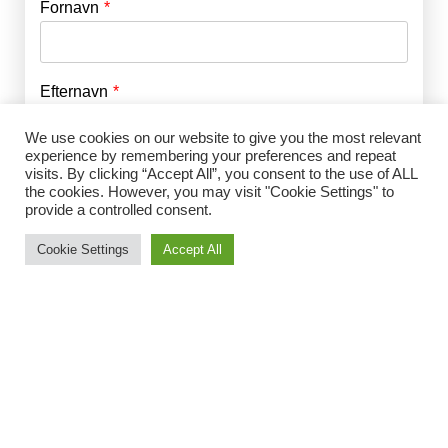
Fornavn
E-mail
*
Efternavn
Adgangskode
*
We use cookies on our website to give you the most relevant
experience by remembering your preferences and repeat
Husk mig
visits. By clicking “Accept All”, you consent to the use of ALL
E-mail
*
the cookies. However, you may visit "Cookie Settings" to
provide a controlled consent.
Cookie Settings
Accept All
Adgangskode
*
Gentag Adgangskode
*
Jeg accepterer Norrbom Marketings
handels- og
abonnementsvilkår
*