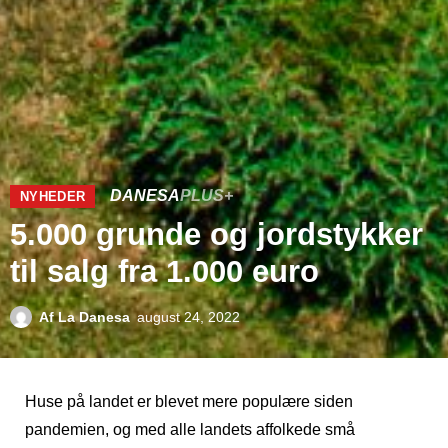
DANESA
PLUS+
NYHEDER
5.000 grunde og jordstykker
til salg fra 1.000 euro
Af
La Danesa
august 24, 2022
Huse på landet er blevet mere populære siden
pandemien, og med alle landets affolkede små