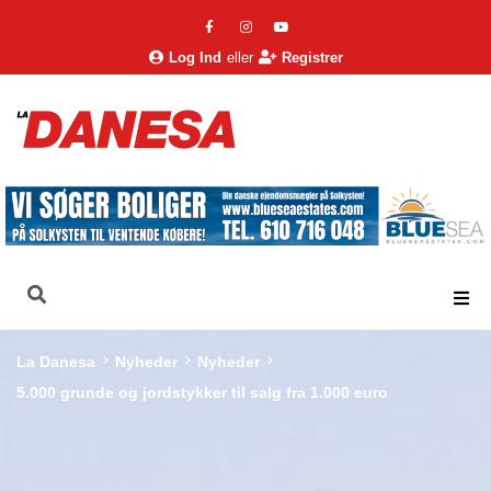
Log Ind
eller
Registrer
La Danesa
Nyheder
Nyheder
5.000 grunde og jordstykker til salg fra 1.000 euro