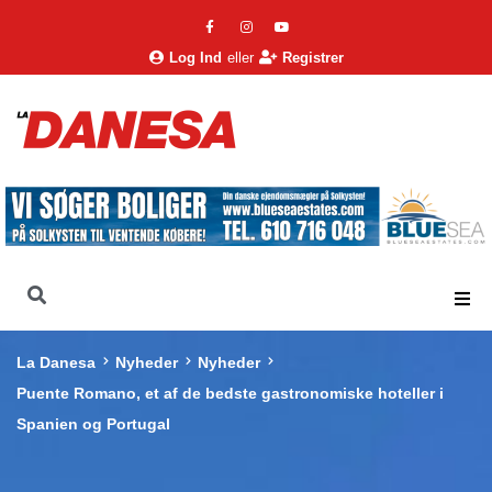
Log Ind
eller
Registrer
La Danesa
Nyheder
Nyheder
Puente Romano, et af de bedste gastronomiske hoteller i
Spanien og Portugal