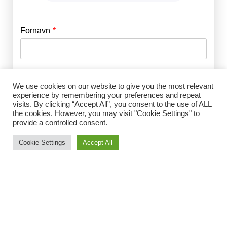
Fornavn
E-mail
*
Efternavn
Adgangskode
*
We use cookies on our website to give you the most relevant
experience by remembering your preferences and repeat
visits. By clicking “Accept All”, you consent to the use of ALL
Husk mig
the cookies. However, you may visit "Cookie Settings" to
E-mail
*
provide a controlled consent.
Cookie Settings
Accept All
Adgangskode
*
Gentag Adgangskode
*