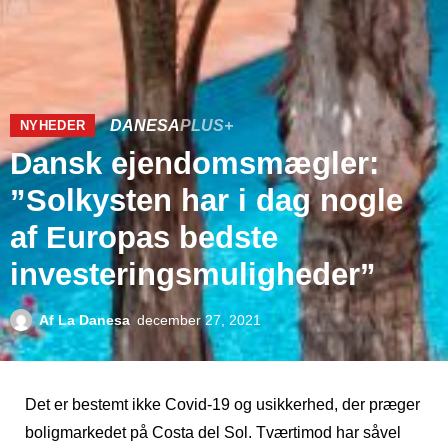
DANESA
PLUS+
NYHEDER
Dansk ejendomsmægler:
”Solkysten har i dag nogle
af Europas bedste
investeringsmuligheder”
Af
La Danesa
december 27, 2021
Det er bestemt ikke Covid-19 og usikkerhed, der præger
boligmarkedet på Costa del Sol. Tværtimod har såvel