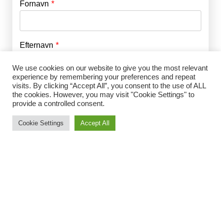
Fornavn
E-mail
*
Efternavn
Adgangskode
*
We use cookies on our website to give you the most relevant
experience by remembering your preferences and repeat
Husk mig
visits. By clicking “Accept All”, you consent to the use of ALL
E-mail
*
the cookies. However, you may visit "Cookie Settings" to
provide a controlled consent.
Cookie Settings
Accept All
Adgangskode
*
Gentag Adgangskode
*
Jeg accepterer Norrbom Marketings
handels- og
abonnementsvilkår
*