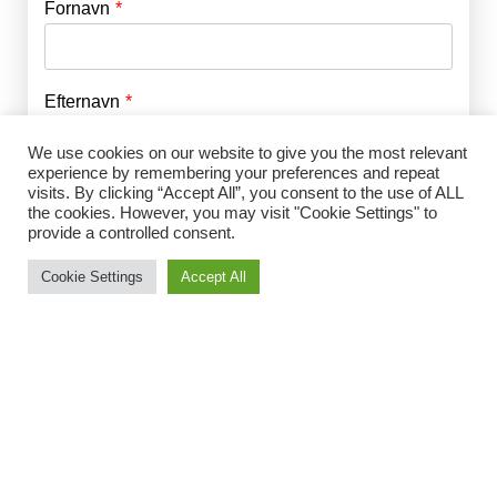
Fornavn
E-mail
*
Efternavn
Adgangskode
*
We use cookies on our website to give you the most relevant
experience by remembering your preferences and repeat
Husk mig
visits. By clicking “Accept All”, you consent to the use of ALL
E-mail
*
the cookies. However, you may visit "Cookie Settings" to
provide a controlled consent.
Cookie Settings
Accept All
Adgangskode
*
Gentag Adgangskode
*
Jeg accepterer Norrbom Marketings
handels- og
abonnementsvilkår
*