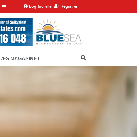
Log Ind
eller
Registrer
LÆS MAGASINET