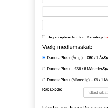
Jeg accepterer Norrbom Marketings
ha
Vælg medlemsskab
DanesaPlus+ (Årligt)
–
€
60
/
1 År
Sp
DanesaPlus+
–
€
36
/
6 Måneder
Sp
DanesaPlus+ (Månedlig)
–
€
9
/
1 M
Rabatkode: