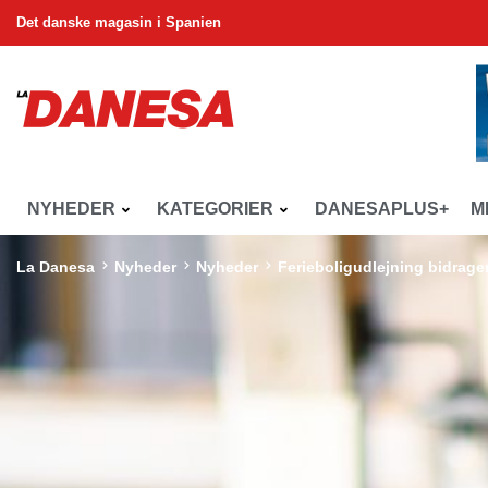
Det danske magasin i Spanien
NYHEDER
KATEGORIER
DANESAPLUS+
M
La Danesa
Nyheder
Nyheder
Ferieboligudlejning bidrager 