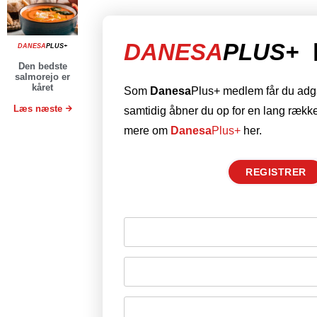
DANESA
PLUS+
DANESA
PLUS+
Den bedste
salmorejo er
kåret
Som
Danesa
Plus+ medlem får du adgan
Læs næste
samtidig åbner du op for en lang række
mere om
Danesa
Plus+
her.
REGISTRER
Husk mig