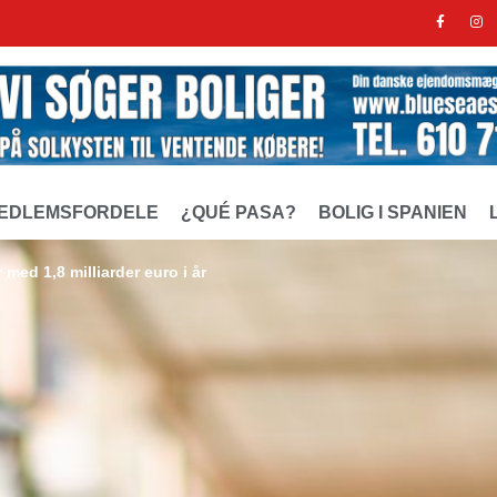
EDLEMSFORDELE
¿QUÉ PASA?
BOLIG I SPANIEN
med 1,8 milliarder euro i år