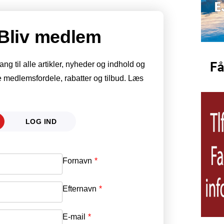
Bliv medlem
g til alle artikler, nyheder og indhold og
 medlemsfordele, rabatter og tilbud. Læs
LOG IND
Fornavn
E-mail
*
Efternavn
Adgangskode
*
E-mail
*