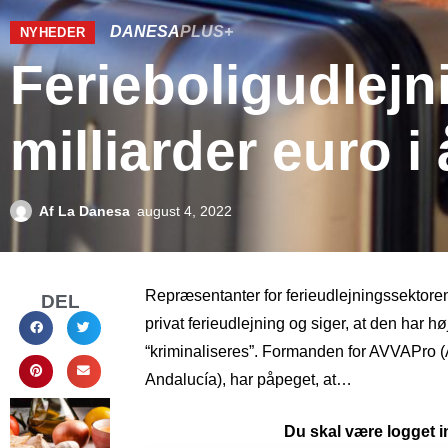
DANESA
PLUS+
NYHEDER
Ferieboligudlejn
milliarder euro i 
Af
La Danesa
august 4, 2022
Repræsentanter for ferieudlejningssektoren i
DEL
privat ferieudlejning og siger, at den har 
“kriminaliseres”. Formanden for AVVAPro (
Andalucía), har påpeget, at…
Du skal være logget in