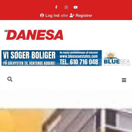
Log Ind
eller
Registrer
La Danesa
Nyheder
Nyheder
Kendt hotel moderniseres for 7,5 millioner euro