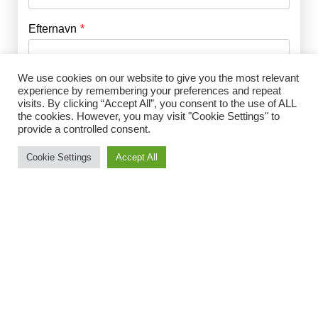
Efternavn
Adgangskode
*
We use cookies on our website to give you the most relevant
Husk mig
E-mail
*
experience by remembering your preferences and repeat
visits. By clicking “Accept All”, you consent to the use of ALL
the cookies. However, you may visit "Cookie Settings" to
provide a controlled consent.
Adgangskode
*
Cookie Settings
Accept All
Gentag Adgangskode
*
Jeg accepterer Norrbom Marketings
handels- og
abonnementsvilkår
*
Vælg medlemsskab