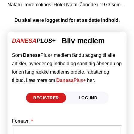
Natali i Torremolinos. Hotel Natali åbnede i 1973 som…
Du skal være logget ind for at se dette indhold.
Bliv medlem
DANESA
PLUS+
Som
Danesa
Plus+ medlem får du adgang til alle
artikler, nyheder og indhold og samtidig åbner du op
for en lang række medlemsfordele, rabatter og
tilbud. Læs mere om
Danesa
Plus+
her.
REGISTRER
LOG IND
Fornavn
E-mail
*