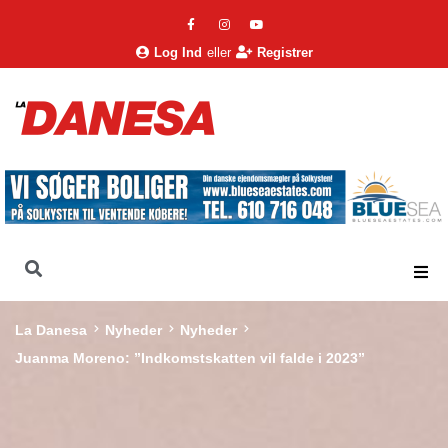
Log Ind
eller
Registrer
La Danesa
Nyheder
Nyheder
Juanma Moreno: ”Indkomstskatten vil falde i 2023”