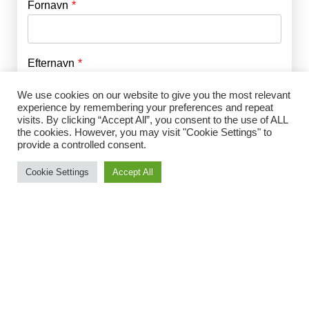
Fornavn
E-mail
*
Efternavn
Adgangskode
*
We use cookies on our website to give you the most relevant
experience by remembering your preferences and repeat
Husk mig
visits. By clicking “Accept All”, you consent to the use of ALL
E-mail
*
the cookies. However, you may visit "Cookie Settings" to
provide a controlled consent.
Cookie Settings
Accept All
Adgangskode
*
Gentag Adgangskode
*
Jeg accepterer Norrbom Marketings
handels- og
abonnementsvilkår
*