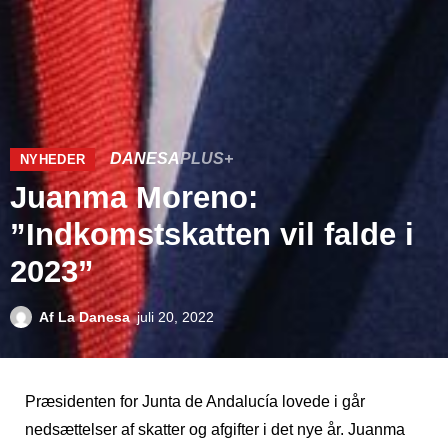
DANESA
PLUS+
NYHEDER
Juanma Moreno:
”Indkomstskatten vil falde i
2023”
Af
La Danesa
juli 20, 2022
Præsidenten for Junta de Andalucía lovede i går
nedsættelser af skatter og afgifter i det nye år. Juanma