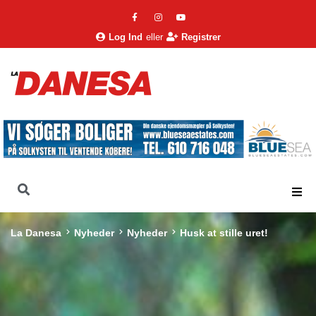
Log Ind
eller
Registrer
La Danesa
Nyheder
Nyheder
Husk at stille uret!