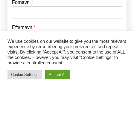
Fornavn
E-mail
*
Efternavn
Adgangskode
*
We use cookies on our website to give you the most relevant
experience by remembering your preferences and repeat
Husk mig
visits. By clicking “Accept All”, you consent to the use of ALL
E-mail
*
the cookies. However, you may visit "Cookie Settings" to
provide a controlled consent.
Cookie Settings
Accept All
Adgangskode
*
Gentag Adgangskode
*
Jeg accepterer Norrbom Marketings
handels- og
abonnementsvilkår
*