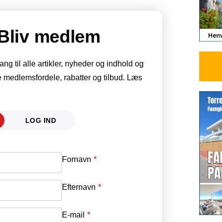
Bliv medlem
g til alle artikler, nyheder og indhold og
 medlemsfordele, rabatter og tilbud. Læs
LOG IND
Fornavn
E-mail
*
Efternavn
Adgangskode
*
E-mail
*