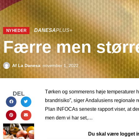
DANESA
PLUS+
NYHEDER
Færre men størr
Af
La Danesa
november 1, 2022
Tørken og sommerens høje temperaturer har
DEL
brandrisiko”, siger Andalusiens regional
Plan INFOCAs seneste rapport viser, at der
men dem vi har set,…
Du skal være logget in