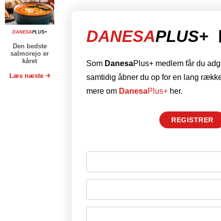
DANESA
PLUS+
DANESA
PLUS+
Den bedste
salmorejo er
kåret
Som
Danesa
Plus+ medlem får du adgan
Læs næste
samtidig åbner du op for en lang række
mere om
Danesa
Plus+
her.
REGISTRER
Husk mig