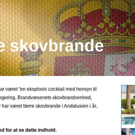
e skovbrande
 været “en eksplosiv cocktail med hensyn til
e regering. Brandvæsenets skovbrandsenhed,
 har været færre skovbrande i Andalusien i år,
d for at se dette indhold.