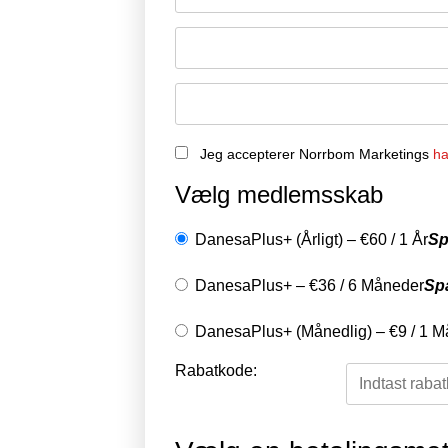
Jeg accepterer Norrbom Marketings
ha
Vælg medlemsskab
DanesaPlus+ (Årligt)
–
€
60
/
1 År
Sp
DanesaPlus+
–
€
36
/
6 Måneder
Sp
DanesaPlus+ (Månedlig)
–
€
9
/
1 M
Rabatkode: