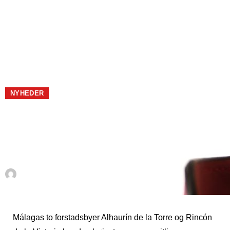
DANESA
PLUS+
NYHEDER
Alhaurín og Rincón med den
højeste gennemsnitlige
husstandsindkomst
Af
La Danesa
november 1, 2022
Málagas to forstadsbyer Alhaurín de la Torre og Rincón