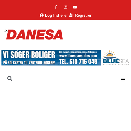
Log Ind
eller
Registrer
La Danesa
Nyheder
Nyheder
Alhaurín og Rincón med den højeste gennemsnitlige
husstandsindkomst