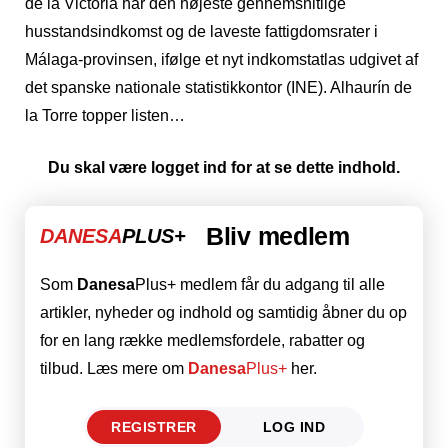
de la Victoria har den højeste gennemsnitlige
husstandsindkomst og de laveste fattigdomsrater i
Málaga-provinsen, ifølge et nyt indkomstatlas udgivet af
det spanske nationale statistikkontor (INE). Alhaurín de
la Torre topper listen…
Du skal være logget ind for at se dette indhold.
Bliv medlem
DANESA
PLUS+
Som
Danesa
Plus+ medlem får du adgang til alle
artikler, nyheder og indhold og samtidig åbner du op
for en lang række medlemsfordele, rabatter og
tilbud. Læs mere om
Danesa
Plus+
her.
REGISTRER
LOG IND