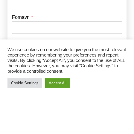
Fornavn
E-mail
*
Efternavn
Adgangskode
*
We use cookies on our website to give you the most relevant
experience by remembering your preferences and repeat
visits. By clicking “Accept All”, you consent to the use of ALL
Husk mig
the cookies. However, you may visit "Cookie Settings" to
E-mail
*
provide a controlled consent.
Cookie Settings
Accept All
Adgangskode
*
Gentag Adgangskode
*