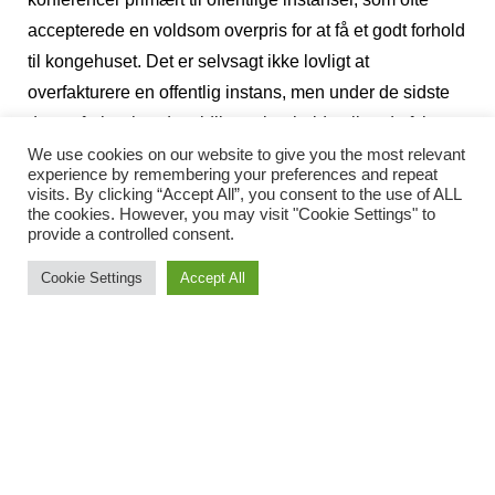
accepterede en voldsom overpris for at få et godt forhold
til kongehuset. Det er selvsagt ikke lovligt at
overfakturere en offentlig instans, men under de sidste
dages forhør har den tidligere bogholder tilmed afsløret,
at selskabet også havde fiktivt ansatte for at få øgede
We use cookies on our website to give you the most relevant
experience by remembering your preferences and repeat
offentlige tilskud. Selskabet modtog bl.a.
visits. By clicking “Accept All”, you consent to the use of ALL
the cookies. However, you may visit "Cookie Settings" to
arbejdsløshedsunderstøttelse for de fiktivt ansatte, når
provide a controlled consent.
de blev ”opsagt”. Bogholderen har under afhøringen
erkendt, at han for længe siden burde have stået frem.
Cookie Settings
Accept All
Hans vidneudsagn har bestemt ikke gjort retssagen mod
prinsesse Cristina og hendes ægtefælle, Iñaki
Urdangarin, lettere.
La Danesa