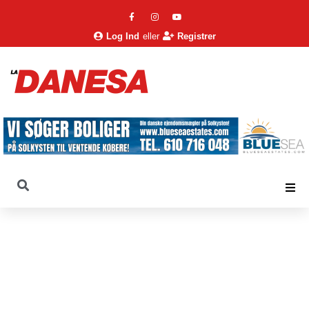
Log Ind
eller
Registrer
La Danesa
Nyheder
Nyheder
Prinsessen i voldsom modvind