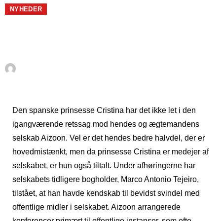
NYHEDER
Prinsessen i voldsom
modvind
Af
La Danesa
februar 19, 2016
Den spanske prinsesse Cristina har det ikke let i den
igangværende retssag mod hendes og ægtemandens
selskab Aizoon. Vel er det hendes bedre halvdel, der er
hovedmistænkt, men da prinsesse Cristina er medejer af
selskabet, er hun også tiltalt. Under afhøringerne har
selskabets tidligere bogholder, Marco Antonio Tejeiro,
tilstået, at han havde kendskab til bevidst svindel med
offentlige midler i selskabet. Aizoon arrangerede
konferencer primært til offentlige instanser, som ofte